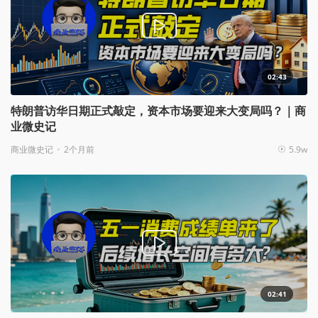
02:43
特朗普访华日期正式敲定，资本市场要迎来大变局吗？｜商
业微史记
商业微史记
2个月前
5.9w
02:41