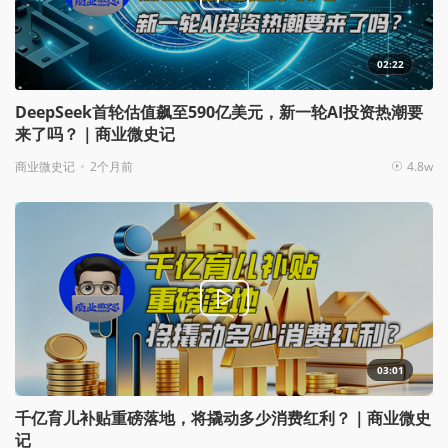
02:22
DeepSeek首轮估值飙至590亿美元，新一轮AI投资热潮要
来了吗？｜商业微史记
商业微史记
2个月前
4.8w
03:01
千亿育儿补贴重磅落地，将撬动多少消费红利？｜商业微史
记