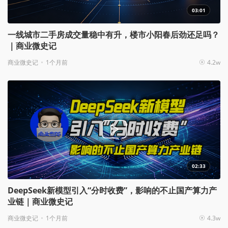
03:01
一线城市二手房成交量稳中有升，楼市小阳春后劲还足吗？
｜商业微史记
商业微史记
1个月前
4.2w
02:33
DeepSeek新模型引入“分时收费”，影响的不止国产算力产
业链｜商业微史记
商业微史记
1个月前
4.3w