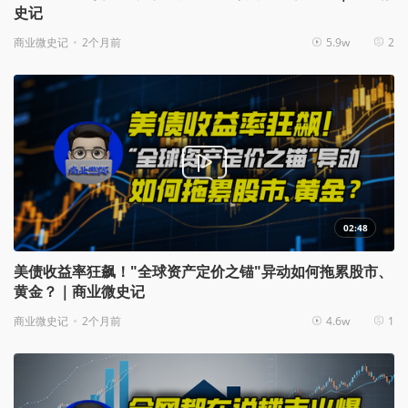
史记
商业微史记
2个月前
5.9w
2
02:48
美债收益率狂飙！"全球资产定价之锚"异动如何拖累股市、
黄金？｜商业微史记
商业微史记
2个月前
4.6w
1