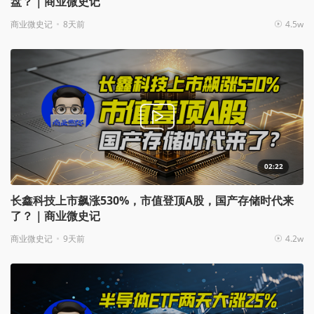
盘？｜商业微史记
商业微史记
8天前
4.5w
02:22
长鑫科技上市飙涨530%，市值登顶A股，国产存储时代来
了？｜商业微史记
商业微史记
9天前
4.2w