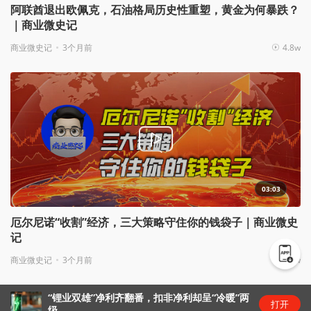
阿联酋退出欧佩克，石油格局历史性重塑，黄金为何暴跌？
｜商业微史记
商业微史记
3个月前
4.8w
03:03
厄尔尼诺“收割”经济，三大策略守住你的钱袋子｜商业微史
记
商业微史记
3个月前
4.4w
深科技(000021.SZ)：2025年三季报净利润为
打开
7.56亿元、同比较去年同期上涨14.27%