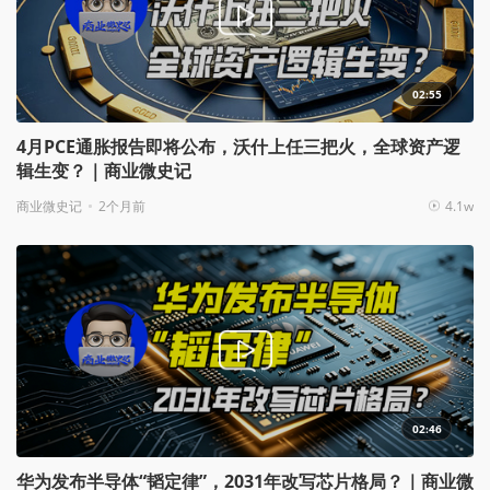
02:55
4月PCE通胀报告即将公布，沃什上任三把火，全球资产逻
辑生变？｜商业微史记
商业微史记
2个月前
4.1w
02:46
华为发布半导体“韬定律”，2031年改写芯片格局？｜商业微