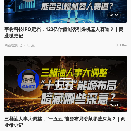
02:36
宇树科技IPO定档，420亿估值能否引爆机器人赛道？｜商
业微史记
商业微史记
1天前
3.8w
02:28
三桶油人事大调整，“十五五”能源布局暗藏哪些深意？｜商
业微史记