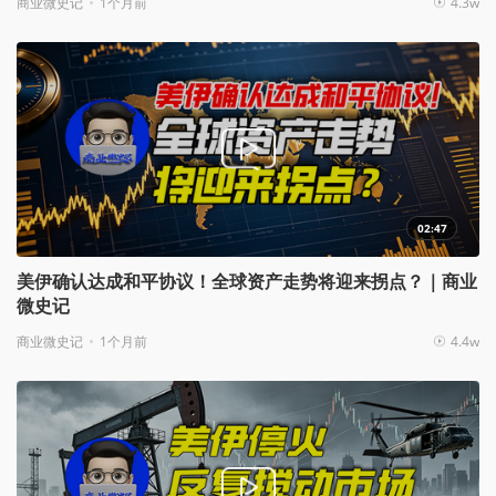
商业微史记
1个月前
4.3w
02:47
美伊确认达成和平协议！全球资产走势将迎来拐点？｜商业
微史记
商业微史记
1个月前
4.4w