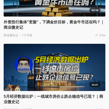
03:16
外资投行集体“变脸”，下调金价目标，黄金牛市还在吗？｜
商业微史记
商业微史记
1个月前
3.9w
03:01
5月经济数据出炉：一线城市房价止跌企稳信号已现？｜商
业微史记