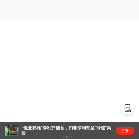
“锂业双雄”净利齐翻番，扣非净利却呈“冷暖”两
打开
级