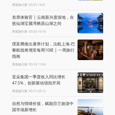
界面旅行家
05/25 14:41
首席体验官 | 云南新兴度假地，在
抚仙湖宝麗湾栖居山湖之间
界面旅行家
05/20 16:18
璞富腾推出康养计划，法航上海-巴
黎航线将增至每周10班 | 一周旅行
指南
界面旅行家
05/18 11:04
亚朵集团一季度收入同比增长
47.5%，创新驱动强劲开局
界面旅行家
05/13 20:12
自然与情绪价值，赋能芬兰旅游中
国市场新增长