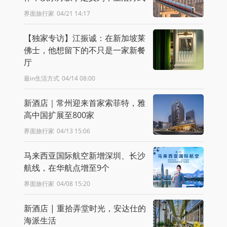
界面旅行家
04/21 14:17
【独家专访】江振诚：在新加坡莱
佛士，他想留下的不只是一家新餐
厅
最in生活方式
04/14 08:00
新酒店｜常州迎来首家索菲特，雅
高中国扩展至800家
界面旅行家
04/13 15:06
马来西亚国际航空新增深圳、长沙
航线，在华航点增至9个
界面旅行家
04/08 15:20
新酒店 | 重拾弄堂时光，安达仕的
海派生活