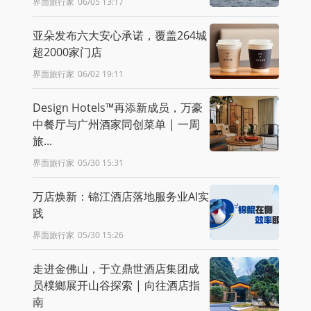
界面旅行家
06/05 13:17
亚朵发布六大安心承诺，覆盖264城
超2000家门店
界面旅行家
06/02 19:11
Design Hotels™再添新成员，万豪
中餐厅与广州酒家同创菜单 | 一周
旅...
界面旅行家
05/30 15:31
万店焕新：锦江酒店落地服务业AI实
践
界面旅行家
05/30 15:26
走进金佛山，于立鼎世酒店集团成
员樸鄉展开山谷探索 | 向往酒店指
南