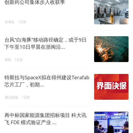
创新药公司集体步入收获季
药事会
1天前
台风“白海豚”移动路径确定，或于9日
下午至10日早晨在浙闽沿...
镜面
1天前
特斯拉与SpaceX拟在得州建设Terafab
芯片工厂，初期...
商业快报
1天前
再中标国家能源集团招标项目 科大讯
飞 FDE 模式验证产业 ...