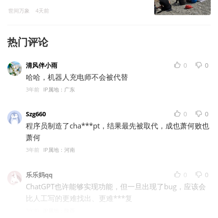
世间万象
4天前
热门评论
清风伴小雨
0
0
哈哈，机器人充电师不会被代替
3年前
IP属地：广东
Szg660
0
0
程序员制造了cha***pt，结果最先被取代，成也萧何败也
萧何
3年前
IP属地：河南
乐乐妈qq
0
0
ChatGPT也许能够实现功能，但一旦出现了bug，应该会
比人工写的更难找出、更难***复
3年前
IP属地：陕西