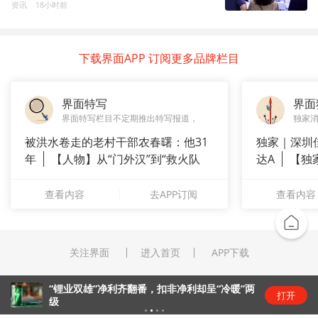
资讯
18小时前
下载界面APP 订阅更多品牌栏目
界面特写
界面
界面特写栏目不定期推出特写报道，
独家
被洪水卷走的老村干部农春曙：他31
独家｜深圳
年
【人物】从“门外汉”到“救火队
达A
【独
长”：
站供应商
查看内容
去APP订阅
查看内容
关注界面
进入首页
APP下载
“锂业双雄”净利齐翻番，扣非净利却呈“冷暖”两
打开
级