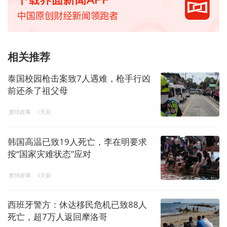
相关推荐
泰国校园枪击案致7人遇难，枪手行凶
前还杀了祖父母
寰球政事
1天前
韩国高温已致19人死亡，李在明要求
按“国家灾难状态”应对
寰球政事
3天前
西班牙警方：休达移民危机已致88人
死亡，超7万人返回摩洛哥