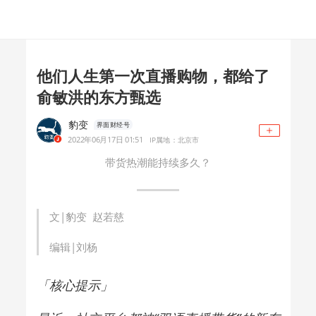
他们人生第一次直播购物，都给了
俞敏洪的东方甄选
豹变
界面财经号
2022年06月17日 01:51
IP属地：北京市
带货热潮能持续多久？
文|豹变 赵若慈
编辑|刘杨
「核心提示」