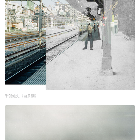
千贺健史《自杀潮》