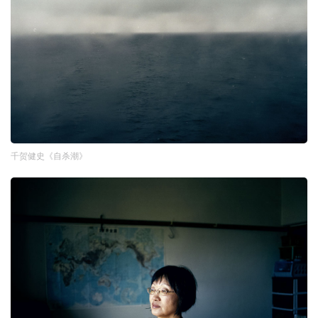
千贺健史《自杀潮》