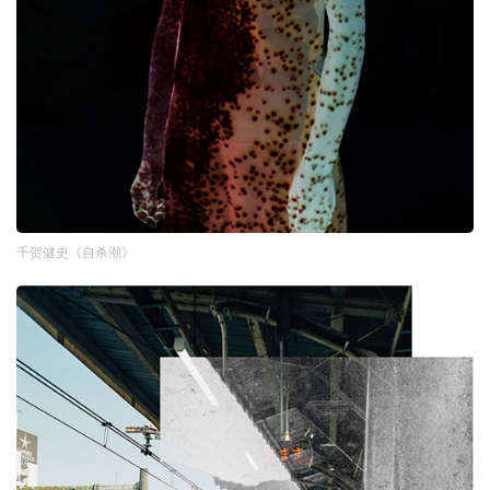
千贺健史《自杀潮》