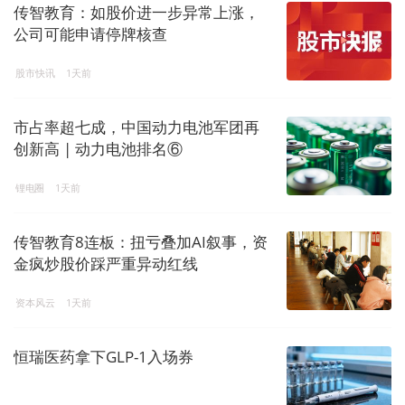
传智教育：如股价进一步异常上涨，
公司可能申请停牌核查
股市快讯
1天前
市占率超七成，中国动力电池军团再
创新高 | 动力电池排名⑥
锂电圈
1天前
传智教育8连板：扭亏叠加AI叙事，资
金疯炒股价踩严重异动红线
资本风云
1天前
恒瑞医药拿下GLP-1入场券