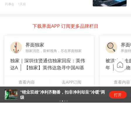
药事会
1天前
下载界面APP 订阅更多品牌栏目
界面独家
界面
独家消息，新鲜视角，尽在界面独家
界面
独家｜深圳佳贤通信独家回应：英伟
被洪水卷走
达A
【独家】英伟达急寻中国AI基
年
【人物
站供应商
长”：
查看内容
去APP订阅
查看内容
“锂业双雄”净利齐翻番，扣非净利却呈“冷暖”两
打开
级
关注界面
进入首页
APP下载