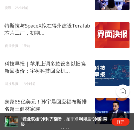
资讯
23小时前
特斯拉与SpaceX拟在得州建设Terafab
芯片工厂，初期...
商业快报
1天前
科技早报 | 苹果上调多款设备以旧换
新回收价；宇树科技回应机...
科技早报
13小时前
身家85亿美元！孙宇晨回应福布斯排
名超王健林家族
“锂业双雄”净利齐翻番，扣非净利却呈“冷暖”两
打开
金融live
23小时前
级