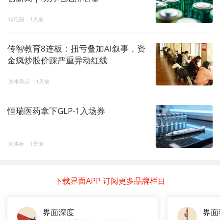
锂电圈
1天前
传智教育8连板：扭亏叠加AI叙事，资
金疯炒股价踩严重异动红线
资本风云
1天前
恒瑞医药拿下GLP-1入场券
药事会
1天前
下载界面APP 订阅更多品牌栏目
界面深度
界面