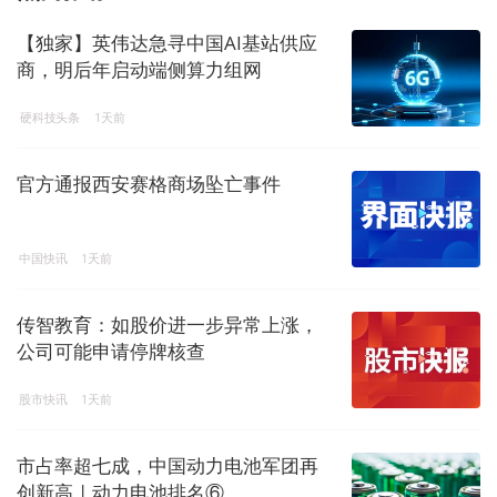
【独家】英伟达急寻中国AI基站供应
商，明后年启动端侧算力组网
硬科技头条
1天前
官方通报西安赛格商场坠亡事件
中国快讯
1天前
传智教育：如股价进一步异常上涨，
公司可能申请停牌核查
股市快讯
1天前
市占率超七成，中国动力电池军团再
创新高 | 动力电池排名⑥