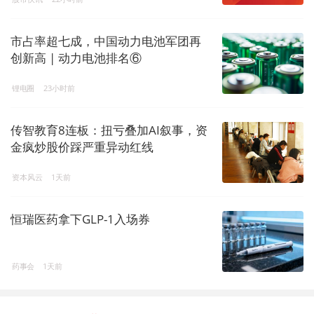
市占率超七成，中国动力电池军团再
创新高 | 动力电池排名⑥
锂电圈
23小时前
传智教育8连板：扭亏叠加AI叙事，资
金疯炒股价踩严重异动红线
资本风云
1天前
恒瑞医药拿下GLP-1入场券
药事会
1天前