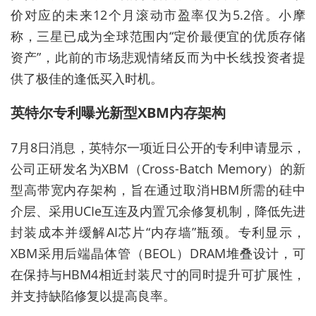
价对应的未来12个月滚动市盈率仅为5.2倍。小摩
称，三星已成为全球范围内“定价最便宜的优质存储
资产”，此前的市场悲观情绪反而为中长线投资者提
供了极佳的逢低买入时机。
英特尔专利曝光新型XBM内存架构
7月8日消息，英特尔一项近日公开的专利申请显示，
公司正研发名为XBM（Cross-Batch Memory）的新
型高带宽内存架构，旨在通过取消HBM所需的硅中
介层、采用UCIe互连及内置冗余修复机制，降低先进
封装成本并缓解AI芯片“内存墙”瓶颈。专利显示，
XBM采用后端晶体管（BEOL）DRAM堆叠设计，可
在保持与HBM4相近封装尺寸的同时提升可扩展性，
并支持缺陷修复以提高良率。