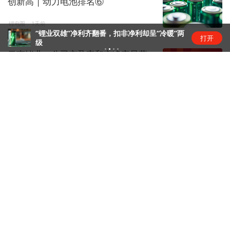
创新高 | 动力电池排名⑥
锂电圈
1天前
“锂业双雄”净利齐翻番，扣非净利却呈“冷暖”两
打开
级
云南锗业：公司市盈率和市净率显著
高于同行业平均水平，存在市场...
股市快讯
1天前
美国光模块“禁令”传闻扰动，业内人
士：实际落地难度大
金融快讯
1天前
汽车早报｜尊界V800、V680两款MPV
新车上市 上汽通用...
汽车要闻
1天前