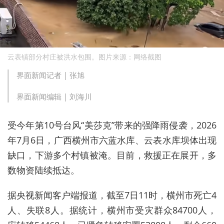
云表镇部分村庄被洪水包围。图片来源：网络截图
界面新闻记者 |
张旭
界面新闻编辑 |
刘海川
受今年第10号台风“美莎克”带来的强降雨侵袭，2026
年7月6日，广西横州市六蓝水库、云表水库
坝体
出现
缺口，下游多个村镇被淹。目前，救援正在展开，多
数物资陆续抵达。
据央视新闻客户端报道，截至7日11时，横州市死亡4
人、失联8人。据统计，横州市受灾群众84700人，