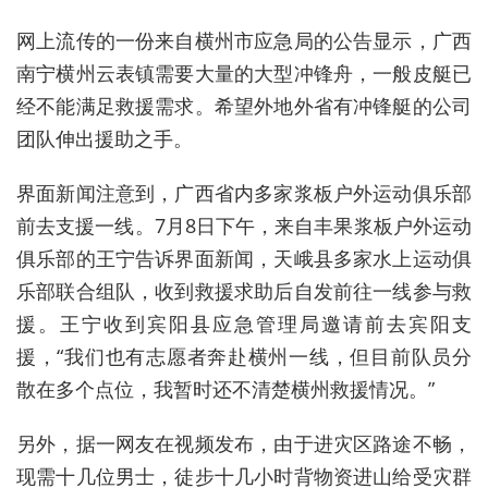
网上流传的一份来自横州市应急局的公告显示，广西
南宁横州云表镇需要大量的大型冲锋舟，一般皮艇已
经不能满足救援需求。希望外地外省有冲锋艇的公司
团队伸出援助之手。
界面新闻注意到，广西省内多家浆板户外运动俱乐部
前去支援一线。7月8日下午，来自丰果浆板户外运动
俱乐部的
王宁
告诉界面新闻，
天峨县多家水上运动俱
乐部联合组队，收到救援求助后自发前往一线参与救
援。
王宁
收到宾阳县应急管理局邀请前去宾阳支
援，“我们也有志愿者奔赴横州一线，但目前队员分
散在多个点位，我暂时还不清楚横州救援情况。”
另外，据一网友在视频发布，由于进灾区路途不畅，
现需十几位男士，徒步十几小时背物资进山给受灾群