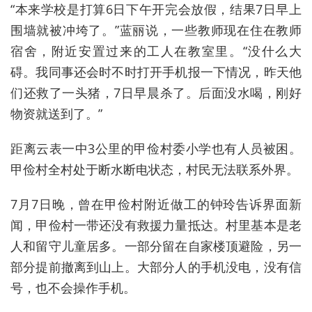
“本来学校是打算6日下午开完会放假，结果7日早上
围墙就被冲垮了。”蓝丽说，一些教师现在住在教师
宿舍，附近安置过来的工人在教室里。“没什么大
碍。我同事还会时不时打开手机报一下情况，昨天他
们还救了一头猪，7日早晨杀了。后面没水喝，刚好
物资就送到了。”
距离云表一中3公里的甲俭村委小学也有人员被困。
甲俭村全村处于断水断电状态，村民无法联系外界。
7月7日晚，曾在甲俭村附近做工的
钟玲告诉界面新
闻，甲
俭村
一带还没有救援力量抵达。村里基本是老
人和留守儿童居多。一部分留在自家楼顶避险，另一
部分提前撤离到山上。大部分人的手机没电，没有信
号，也不会操作手机。