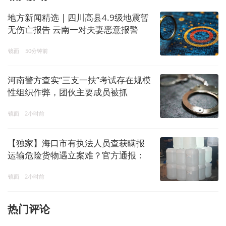
地方新闻精选 | 四川高县4.9级地震暂
无伤亡报告 云南一对夫妻恶意报警
172次被行拘
镜面
50分钟前
河南警方查实“三支一扶”考试存在规模
性组织作弊，团伙主要成员被抓
镜面
2小时前
【独家】海口市有执法人员查获瞒报
运输危险货物遇立案难？官方通报：
已成立联合调查组
镜面
2小时前
热门评论