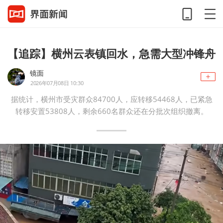
【追踪】横州云表镇回水，急需大型冲锋舟
镜面
2026年07月08日 10:30
据统计，横州市受灾群众84700人，应转移54468人，已紧急
转移安置53808人，剩余660名群众还在分批次组织撤离。