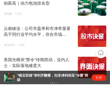
创新高 | 动力电池排名⑥
锂电圈
1天前
云南锗业：公司市盈率和市净率显著
高于同行业平均水平，存在市场...
股市快讯
1天前
美国光模块“禁令”传闻扰动，业内人
士：实际落地难度大
“锂业双雄”净利齐翻番，扣非净利却呈“冷暖”两
金融快讯
1天前
打开
级
汽车早报｜尊界V800、V680两款MPV
新车上市 上汽通用...
汽车要闻
1天前