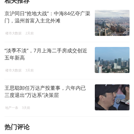
相关推荐
京沪同日“抢地大战”：中海84亿夺广渠
门，温州首富入主北外滩
楼市大数据
2天前
“淡季不淡”，7月上海二手房成交创近
五年新高
楼市大数据
3天前
王思聪卸任万达产投董事，六年内已
三度退出“万达系”决策层
地产一条
3天前
热门评论