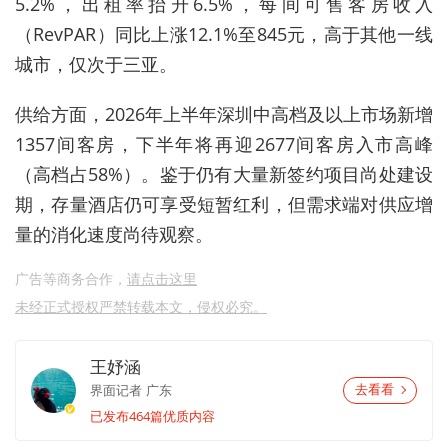
5.2%，出租率抬升6.5%，每间可售客房收入
（RevPAR）同比
上涨
12.1%至845元，高于其他一线
城市，仅次于三亚。
供给方面，2026年上半年深圳中高档及以上市场新增
1357间客房，下半年将再迎2677间客房入市高峰
（高档占58%）。鉴于仍有大量新签约项目尚处建设
期，存量酒店仍可享受短暂红利，但需求端对供应增
量的消化速度尚待观察。
广告等商务合作，
请点击这里
未经正式授权严禁转载本文，侵权必究。
王妤涵
界面记者
广东
去看看
已发布464篇优质内容