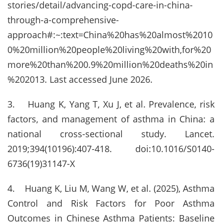
stories/detail/advancing-copd-care-in-china-
through-a-comprehensive-
approach#:~:text=China%20has%20almost%2010
0%20million%20people%20living%20with,for%20
more%20than%200.9%20million%20deaths%20in
%202013. Last accessed June 2026.
3. Huang K, Yang T, Xu J, et al. Prevalence, risk
factors, and management of asthma in China: a
national cross-sectional study. Lancet.
2019;394(10196):407-418. doi:10.1016/S0140-
6736(19)31147-X
4. Huang K, Liu M, Wang W, et al. (2025), Asthma
Control and Risk Factors for Poor Asthma
Outcomes in Chinese Asthma Patients: Baseline