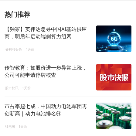
热门推荐
【独家】英伟达急寻中国AI基站供应
商，明后年启动端侧算力组网
硬科技头条
1天前
传智教育：如股价进一步异常上涨，
公司可能申请停牌核查
股市快讯
1天前
市占率超七成，中国动力电池军团再
创新高 | 动力电池排名⑥
锂电圈
1天前