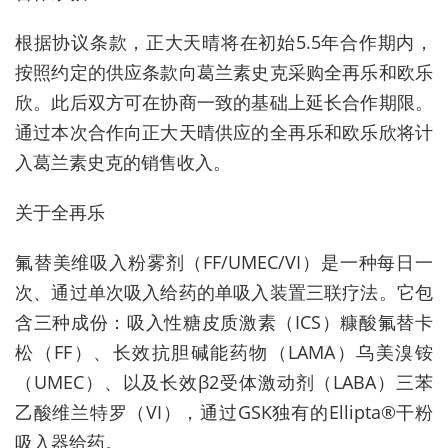
根据协议条款，正大天晴将在初始5.5年合作期内，
按照约定的供应条款向葛兰素史克采购全再乐和欧乐
欣。此后双方可在协商一致的基础上延长合作期限。
通过本次合作向正大天晴供应的全再乐和欧乐欣将计
入葛兰素史克的销售收入。
关于全再乐
氟替美维吸入粉雾剂（FF/UMEC/VI）是一种每日一
次、通过单次吸入给药的单吸入装置三联疗法。它包
含三种成份：吸入性糖皮质激素（ICS）糠酸氟替卡
松（FF）、长效抗胆碱能药物（LAMA）乌美溴铵
（UMEC）、以及长效β2受体激动剂（LABA）三苯
乙酸维兰特罗（VI），通过GSK独有的Ellipta®干粉
吸入器给药。