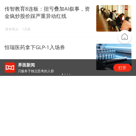
传智教育8连板：扭亏叠加AI叙事，资
金疯炒股价踩严重异动红线
资本风云
1天前
恒瑞医药拿下GLP-1入场券
界面新闻
打开
药事会
1天前
只服务于独立思考的人群
谁来负责收麦当劳的餐盘？
消费大事件
1天前
下载界面APP 订阅更多品牌栏目