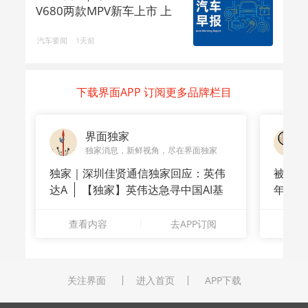
V680两款MPV新车上市 上
汽通用...
汽车要闻
1天前
下载界面APP 订阅更多品牌栏目
界面独家
独家消息，新鲜视角，尽在界面独家
独家｜深圳佳贤通信独家回应：英伟
被洪水
达A
【独家】英伟达急寻中国AI基
年
站供应商
长”：
查看内容
去APP订阅
查
关注界面
进入首页
APP下载