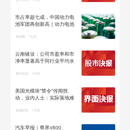
市占率超七成，中国动力电
池军团再创新高 | 动力电池
排名⑥
锂电圈
1天前
云南锗业：公司市盈率和市
净率显著高于同行业平均水
平，存在市场...
股市快讯
1天前
美国光模块“禁令”传闻扰
动，业内人士：实际落地难
度大
金融快讯
1天前
汽车早报｜尊界V800、