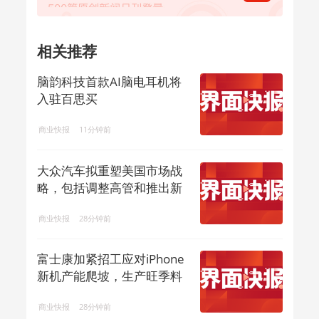
相关推荐
脑韵科技首款AI脑电耳机将
入驻百思买
商业快报
11分钟前
大众汽车拟重塑美国市场战
略，包括调整高管和推出新
型皮卡
商业快报
28分钟前
富士康加紧招工应对iPhone
新机产能爬坡，生产旺季料
持续至年底
商业快报
28分钟前