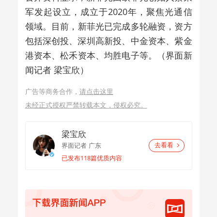
军发起设立，成立于2020年，聚焦光通信
领域。目前，
新菲光
已完成多轮融资，资方
包括深创投、深圳高新投、中金资本、紫金
港资本、
松禾资本、均胜电子
等。（界面新
闻记者 梁宝欣）
广告等商务合作，
请点击这里
未经正式授权严禁转载本文，侵权必究。
梁宝欣
界面记者
广东
去看看
已发布118篇优质内容