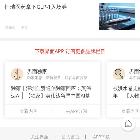
恒瑞医药拿下GLP-1入场券
药事会
1天前
下载界面APP 订阅更多品牌栏目
界面独家
界面
独家消息，新鲜视角，尽在界面独家
界面
独家｜深圳佳贤通信独家回应：英伟
被洪水卷走
达A
【独家】英伟达急寻中国AI基
年
【人物
站供应商
长”：
查看内容
去APP订阅
查看内容
关注界面
进入首页
APP下载