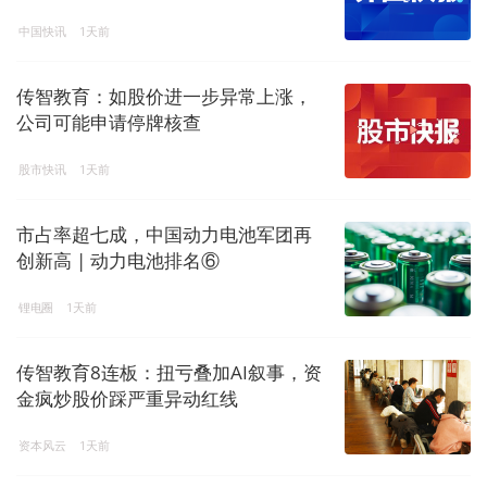
中国快讯
1天前
传智教育：如股价进一步异常上涨，
公司可能申请停牌核查
股市快讯
1天前
市占率超七成，中国动力电池军团再
创新高 | 动力电池排名⑥
锂电圈
1天前
传智教育8连板：扭亏叠加AI叙事，资
金疯炒股价踩严重异动红线
资本风云
1天前