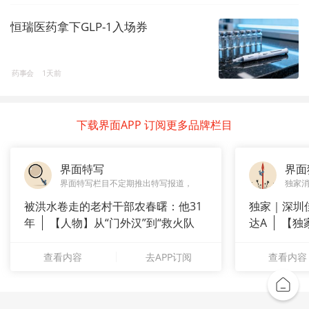
恒瑞医药拿下GLP-1入场券
药事会
1天前
下载界面APP 订阅更多品牌栏目
界面特写
界面
界面特写栏目不定期推出特写报道，
独家
被洪水卷走的老村干部农春曙：他31
独家｜深圳
年
【人物】从“门外汉”到“救火队
达A
【独
长”：
站供应商
查看内容
去APP订阅
查看内容