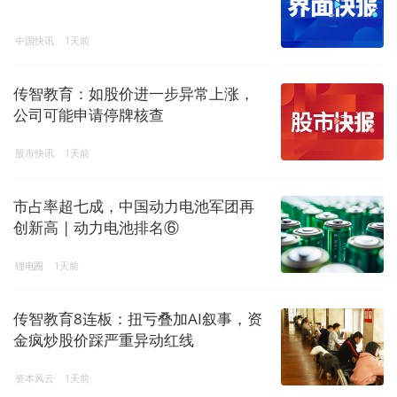
中国快讯
1天前
传智教育：如股价进一步异常上涨，
公司可能申请停牌核查
股市快讯
1天前
市占率超七成，中国动力电池军团再
创新高 | 动力电池排名⑥
锂电圈
1天前
传智教育8连板：扭亏叠加AI叙事，资
金疯炒股价踩严重异动红线
资本风云
1天前