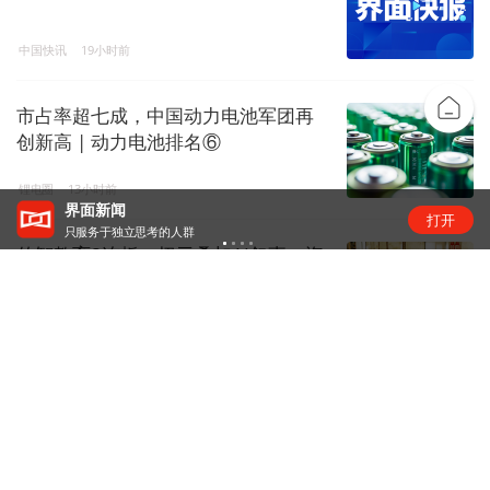
中国快讯
19小时前
市占率超七成，中国动力电池军团再
创新高 | 动力电池排名⑥
锂电圈
13小时前
界面新闻
打开
只服务于独立思考的人群
传智教育8连板：扭亏叠加AI叙事，资
金疯炒股价踩严重异动红线
资本风云
18小时前
光模块概念股震荡，中国厂商供应链
竞争力浮现
硬科技
16小时前