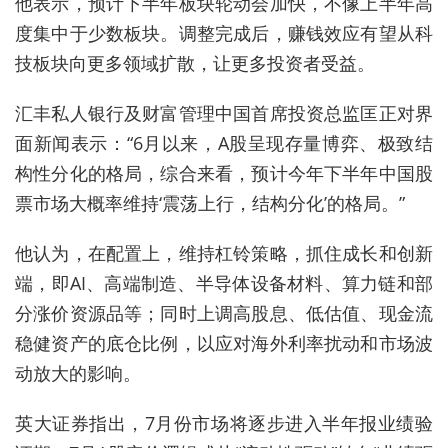
他表示，预计
下半年板块轮动会加快，不像上半年高
度集中于少数板块。调整完成后，赚钱效应有望从科
技板块向更多领域扩散，让更多投资者受益。
汇丰私人银行及财富管理中国首席投资总监匡正
对界
面新闻表示：“
6月以来，A股呈现存量博弈、极致结
构性分化的格局，综合来看，预计今年下半年中国股
票市场大概率维持
‘
震荡上行，结构分化
’
的格局。
”
他认为，在
配置上，维持杠铃策略，抓住成长和创新
端，即AI、高端制造、半导体设备材料、算力链和部
分涨价资源品等；同时上调高股息、低估值、现金流
稳健资产的底仓比例，以应对海外利率扰动和市场波
动放大的影响。
英大证券指出，7月份市场将逐步进入半年报业绩验