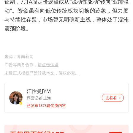
证期，7月A股定价逻辑或从
“
流动性驱动
”
转向
“
业绩驱
动
”
。资金虽有向低位传统板块切换的迹象，但力度
与持续性存疑，市场暂无明确新主线，整体处于混沌
震荡阶段。
来源：界面新闻
广告等商务合作，
请点击这里
未经正式授权严禁转载本文，侵权必究。
江怡曼JYM
界面记者
上海
去看看
已发布1373篇优质内容