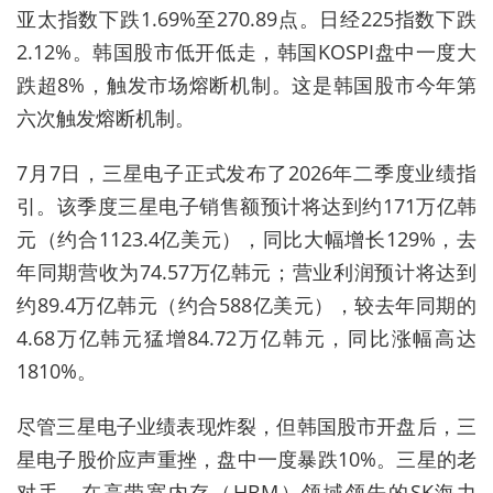
亚太指数下跌
1.69
%至270
.89
点。日经225指数
下跌
2.12%
。韩国股市低开低走，韩国KOSPI盘中一度大
跌超8%，触发市场熔断机制。这是韩国股市今年第
六次触发熔断机制。
7月7日，三星电子正式发布了2026年二季度业绩指
引。该季度三星电子销售额预计将达到约171万亿韩
元（约合1123.4亿美元），同比大幅增长129%，去
年同期营收为74.57万亿韩元；营业利润预计将达到
约89.4万亿韩元（约合588亿美元），较去年同期的
4.68万亿韩元猛增84.72万亿韩元，同比涨幅高达
1810%。
尽管
三星电子业绩表现炸裂，但韩国股市开盘后，三
星电子股价应声重挫，盘中一度暴跌10%。三星的老
对手、在高带宽内存（HBM）领域领先的SK海力