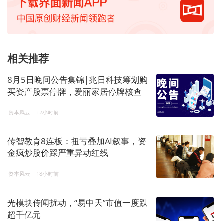
相关推荐
8月5日晚间公告集锦|兆日科技筹划购
买资产股票停牌，爱丽家居停牌核查
完成股票复牌，美的集团累计回购A股
资本风云
12小时前
股份达69.73亿元
传智教育8连板：扭亏叠加AI叙事，资
金疯炒股价踩严重异动红线
资本风云
18小时前
光模块传闻扰动，“易中天”市值一度跌
超千亿元