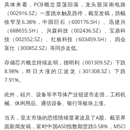
具体来看，
PCB概念震荡回落，龙头股深南电路
（002916.SZ）一度跳水触及跌停，截至发稿
，
跌幅
收窄至6
.38
%
，中国巨石（600176.SH）、迅捷兴
（688655.SH）、兴森科技（002436.SZ）、宝鼎科
技（002552.SZ）、红板科技（603459.SH）、四会
富仕（300852.SZ）等同步走低。
存储芯片概念持续走弱，德明利（001309.SZ）下跌
8.98%，昨日大涨的江波龙（
301308.SZ）下跌
7.91%。
此外，
硅片、设备等半导体产业链逆市走强，工程机
械、休闲用品、通信设备、银行等板块上涨
。
当天，
亚太市场的恐慌情绪显著波及了A股
。截至界
面新闻发稿，
富时中国A50指数期货跌
0.58
%，MSCI