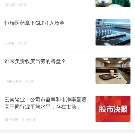
锂电圈
1天前
恒瑞医药拿下GLP-1入场券
药事会
1天前
谁来负责收麦当劳的餐盘？
消费大事件
1天前
云南锗业：公司市盈率和市净率显著
高于同行业平均水平，存在市场...
股市快讯
21小时前