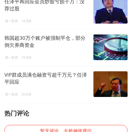
任泽平再回应会员炒股亏损千万：没
荐过股
第一投资
18天前
韩国超30万个账户被强制平仓，部分
倒欠券商资金
第一投资
18天前
VIP群成员满仓融资亏超千万元？任泽
平回应
第一投资
20天前
热门评论
暂无评论，去抢神评席位