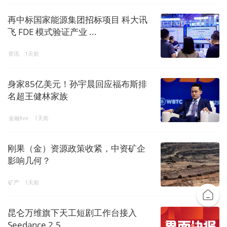
再中标国家能源集团招标项目 科大讯
飞 FDE 模式验证产业 ...
资讯
1天前
身家85亿美元！孙宇晨回应福布斯排
名超王健林家族
金融live
1天前
刚果（金）资源政策收紧，中资矿企
影响几何？
矿产
1天前
昆仑万维旗下天工短剧工作台接入
Seedance 2.5