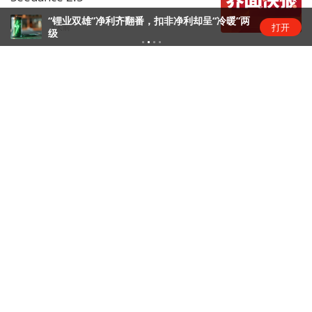
“锂业双雄”净利齐翻番，扣非净利却呈“冷暖”两
打开
商业快报
1天前
级
腾讯大力把WorkBuddy送上牌桌
互联网日常
1天前
下载界面APP 订阅更多品牌栏目
界面独家
界面
独家消息，新鲜视角，尽在界面独家
界面
【独家】lululemon劲敌Alo
独家｜
被洪水卷走
深圳佳贤通信独家回应：英伟达A
年
【人物
长”：
查看内容
去APP订阅
查看内容