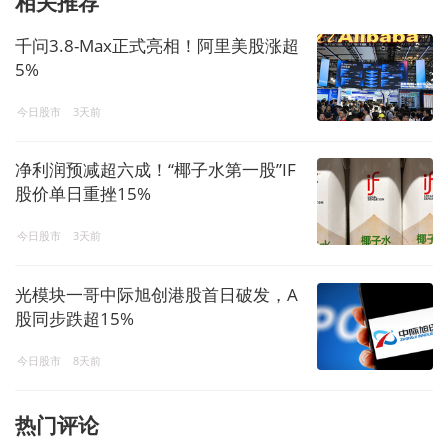
相关推荐
千问3.8-Max正式亮相！阿里美股涨超
5%
今日股市
3天前
净利润预减超六成！“椰子水第一股”IF
股价单日重挫15%
今日股市
3天前
光模块一哥中际旭创港股首日破发，A
股同步跌超15%
今日股市
8天前
热门评论