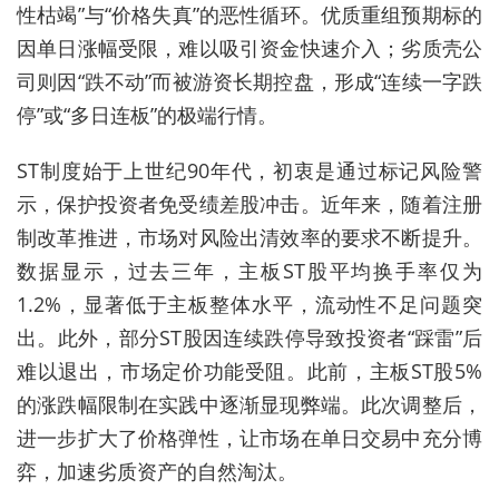
性枯竭”与“价格失真”的恶性循环。优质重组预期标的
因单日涨幅受限，难以吸引资金快速介入；劣质壳公
司则因“跌不动”而被游资长期控盘，形成“连续一字跌
停”或“多日连板”的极端行情。
ST制度始于上世纪90年代，初衷是通过标记风险警
示，保护投资者免受绩差股冲击。近年来，随着注册
制改革推进，市场对风险出清效率的要求不断提升。
数据显示，过去三年，主板ST股平均换手率仅为
1.2%，显著低于主板整体水平，流动性不足问题突
出。此外，部分ST股因连续跌停导致投资者“踩雷”后
难以退出，市场定价功能受阻。此前，主板ST股5%
的涨跌幅限制在实践中逐渐显现弊端。此次调整后，
进一步扩大了价格弹性，让市场在单日交易中充分博
弈，加速劣质资产的自然淘汰。