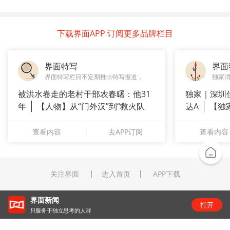
下载界面APP 订阅更多品牌栏目
界面特写
界面
界面特写栏目不定期推出特写报道，
独家
被洪水卷走的老村干部农春曙：他31
独家｜深圳
年
【人物】从“门外汉”到“救火队
达A
【独
长”：
站供应商
查看内容
去APP订阅
查看内容
关注界面
进入首页
APP下载
界面新闻
打开
只服务于独立思考的人群