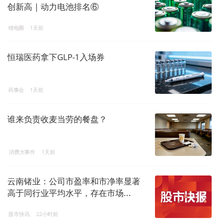
创新高 | 动力电池排名⑥
锂电圈
1天前
恒瑞医药拿下GLP-1入场券
药事会
1天前
谁来负责收麦当劳的餐盘？
消费大事件
1天前
云南锗业：公司市盈率和市净率显著
高于同行业平均水平，存在市场...
股市快讯
22小时前