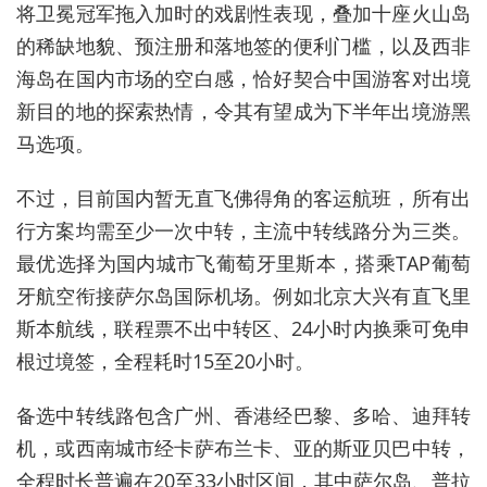
将卫冕冠军拖入加时的戏剧性表现，叠加十座火山岛
的稀缺地貌、预注册和落地签的便利门槛，以及西非
海岛在国内市场的空白感，恰好契合中国游客对出境
新目的地的探索热情，令其有望成为下半年出境游黑
马选项。
不过，目前国内暂无直飞佛得角的客运航班，所有出
行方案均需至少一次中转，主流中转线路分为三类。
最优选择为国内城市飞葡萄牙里斯本，搭乘TAP葡萄
牙航空衔接萨尔岛国际机场。例如北京大兴有直飞里
斯本航线，联程票不出中转区、24小时内换乘可免申
根过境签，全程耗时15至20小时。
备选中转线路包含广州、香港经巴黎、多哈、迪拜转
机，或西南城市经卡萨布兰卡、亚的斯亚贝巴中转，
全程时长普遍在20至33小时区间，其中萨尔岛、普拉