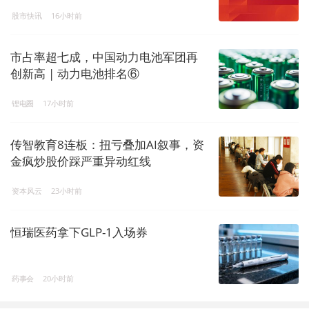
股市快讯
16小时前
市占率超七成，中国动力电池军团再
创新高 | 动力电池排名⑥
锂电圈
17小时前
传智教育8连板：扭亏叠加AI叙事，资
金疯炒股价踩严重异动红线
资本风云
23小时前
恒瑞医药拿下GLP-1入场券
药事会
20小时前