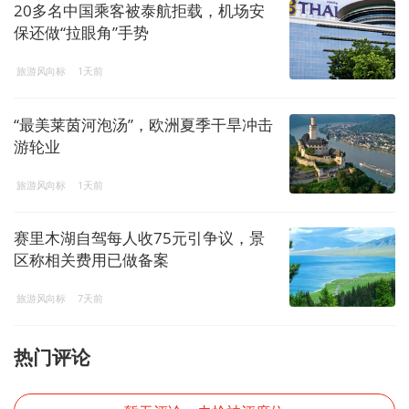
20多名中国乘客被泰航拒载，机场安
保还做“拉眼角”手势
旅游风向标
1天前
“最美莱茵河泡汤”，欧洲夏季干旱冲击
游轮业
旅游风向标
1天前
赛里木湖自驾每人收75元引争议，景
区称相关费用已做备案
旅游风向标
7天前
热门评论