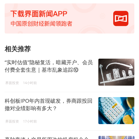
相关推荐
“实时估值”隐秘复活，暗藏开户、会员
付费全套生意 | 基市乱象追踪⑩
界面投资
14小时前
科创板IPO年内首现破发，券商跟投回
撤对业绩影响有多大？
界面投资
17小时前