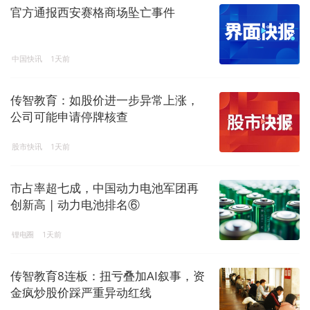
官方通报西安赛格商场坠亡事件
中国快讯
1天前
传智教育：如股价进一步异常上涨，
公司可能申请停牌核查
股市快讯
1天前
市占率超七成，中国动力电池军团再
创新高 | 动力电池排名⑥
锂电圈
1天前
传智教育8连板：扭亏叠加AI叙事，资
金疯炒股价踩严重异动红线