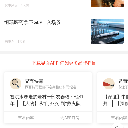
资本风云
1天前
恒瑞医药拿下GLP-1入场券
药事会
1天前
下载界面APP 订阅更多品牌栏目
界面特写
界面
界面特写栏目不定期推出特写报道，
专注
被洪水卷走的老村干部农春曙：他31
【深度】中
年
【人物】从“门外汉”到“救火队
拜”
【深
长”：
上风电何
查看内容
去APP订阅
查看内容