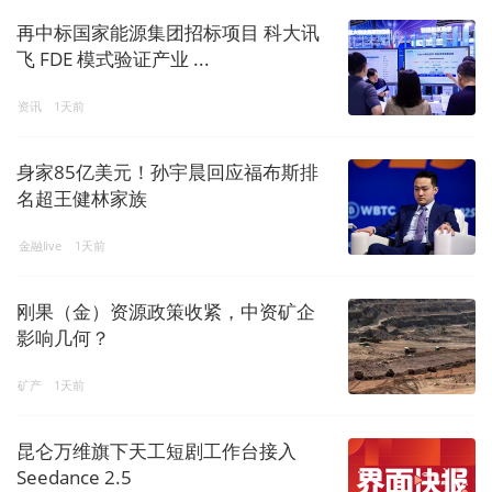
再中标国家能源集团招标项目 科大讯
飞 FDE 模式验证产业 ...
资讯
1天前
身家85亿美元！孙宇晨回应福布斯排
名超王健林家族
金融live
1天前
刚果（金）资源政策收紧，中资矿企
影响几何？
矿产
1天前
昆仑万维旗下天工短剧工作台接入
Seedance 2.5