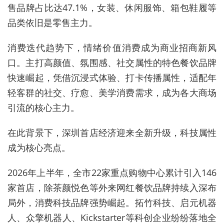
售品牌占比达47.1%，女装、休闲服饰、箱包鞋履等
品类依旧是零售主力。
消费迭代趋势下，情绪价值消费成为商业招商新风
口。主打高颜值、氛围感、社交属性的特色餐饮品牌
快速崛起，凭借沉浸式体验、打卡传播属性，适配年
轻客群的社交、疗愈、美学消费需求，成为各大商场
引流的核心主力。
在此背景下，深圳首店经济迎来全新升级，科技属性
成为核心亮点。
2026年上半年，全市22家重点购物中心累计引入146
家首店，除茶颜悦色等外来网红餐饮品牌持续入深布
局外，消费科技品牌强势崛起。拓竹科技、启元机器
人、众擎机器人、Kickstarter等科创企业纷纷落地全