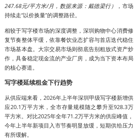
247.68元/平方米/月，数据来源：戴德梁行）
，市场
持续走“以价换量”的调整路径。
相较于写字楼市场的深度调整，深圳购物中心消费修
复节奏整体平缓，依靠餐饮业态扩容与首店迭代稳住
市场基本盘。大宗交易市场则彻底告别粗放式资产炒
作，具备稳定现金流的产业厂房，成为当下资本布局
的核心赛道。
写字楼延续租金下行趋势
从供应端来看，2026年上半年深圳甲级写字楼新增供
应20.1万平方米，全市存量规模随之攀升至928.3万
平方米。对比2025年全年71.2万平方米的供应峰值，
今年上半年新项目入市节奏明显放缓，短期供给压力
有所缓解。