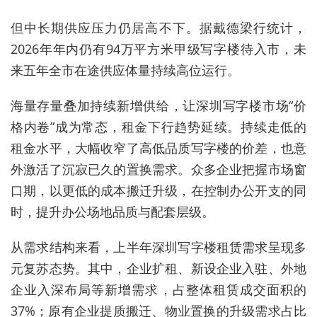
但中长期供应压力仍居高不下。据戴德梁行统计，
2026年年内仍有94万平方米甲级写字楼待入市，未
来五年全市在途供应体量持续高位运行。
海量存量叠加持续新增供给，让深圳写字楼市场“价
格内卷”成为常态，租金下行趋势延续。持续走低的
租金水平，大幅收窄了高低品质写字楼的价差，也意
外激活了沉寂已久的置换需求。众多企业把握市场窗
口期，以更低的成本搬迁升级，在控制办公开支的同
时，提升办公场地品质与配套层级。
从需求结构来看，上半年深圳写字楼租赁需求呈现多
元复苏态势。其中，企业扩租、新设企业入驻、外地
企业入深布局等新增需求，占整体租赁成交面积的
37%；原有企业提质搬迁、物业置换的升级需求占比