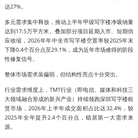
达27%。
多元需求集中释放，推动上半年甲级写字楼净吸纳量
达到17.5万平方米。叠加部分项目延期入市、短期供
应收缩，2026年年中全市写字楼空置率较2025年末
下降0.4个百分点至29.1%，成为近年市场难得的阶段
性修复信号。
整体市场需求虽偏弱，但结构性亮点十分突出。
行业需求维度上，TMT行业（即电信、媒体和科技三
大领域融合形成的新兴产业）持续领跑深圳写字楼租
赁市场，2026年上半年成交面积占比达32.4%，较
2025年全年提升2.4个百分点，稳居第一大需求来
源。