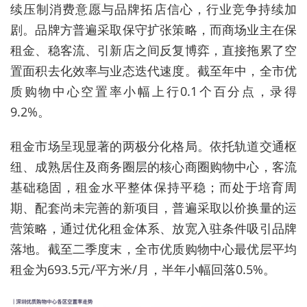
续压制消费意愿与品牌拓店信心，行业竞争持续加
剧。品牌方普遍采取保守扩张策略，而商场业主在保
租金、稳客流、引新店之间反复博弈，直接拖累了空
置面积去化效率与业态迭代速度。截至年中，全市优
质购物中心空置率小幅上行0.1个百分点，录得
9.2%。
租金市场呈现显著的两极分化格局。依托轨道交通枢
纽、成熟居住及商务圈层的核心商圈购物中心，客流
基础稳固，租金水平整体保持平稳；而处于培育周
期、配套尚未完善的新项目，普遍采取以价换量的运
营策略，通过优化租金体系、放宽入驻条件吸引品牌
落地。截至二季度末，全市优质购物中心最优层平均
租金为693.5元/平方米/月，半年小幅回落0.5%。