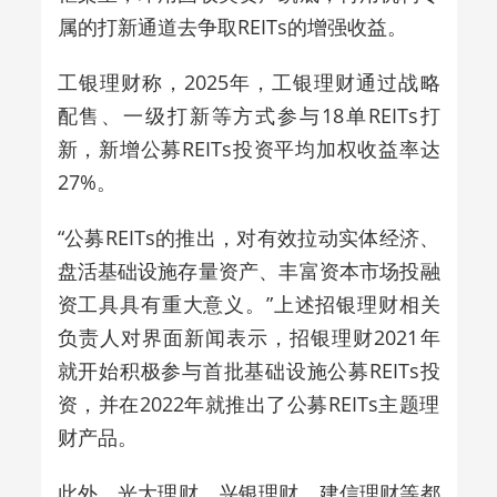
属的打新通道去争取REITs的增强收益。
工银理财称，2025年，工银理财通过战略
配售、一级打新等方式参与18单REITs打
新，新增公募REITs投资平均加权收益率达
27%。
“
公募REITs的推出，对有效拉动实体经济、
盘活基础设施存量资产、丰富资本市场投融
资工具具有重大意义。
”
上述招银理财相关
负责人对界面新闻表示，
招银理财2021年
就开始积极参与首批基础设施公募REITs投
资，并在2022年就推出了公募REITs主题理
财产品。
此外，
光大理财、兴银理财、建信理财
等都