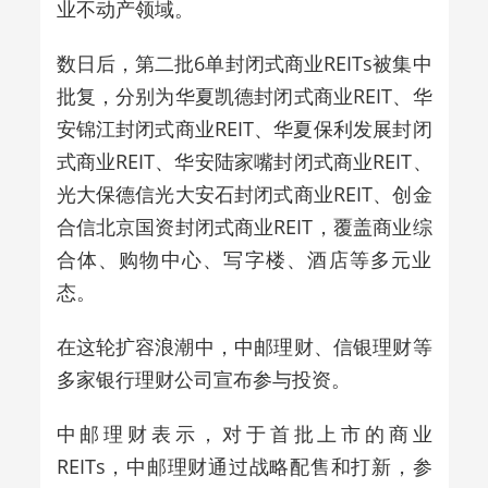
业不动产领域。‌‌
数日后，
第二批6单封闭式商业REITs
被集中
批复，分别为华夏凯德封闭式商业
REIT
、华
安锦江封闭式商业
REIT
、华夏保利发展封闭
式商业
REIT
、华安陆家嘴封闭式商业
REIT
、
光大保德信光大安石封闭式商业
REIT
、创金
合信北京国资封闭式商业
REIT
，覆盖商业综
合体、购物中心、写字楼、酒店等多元业
态。
在这轮扩容浪潮中，
中邮理财、信银理财等
多家银行理财公司宣布参与投资。
中邮理财表示，对于首批上市的商业
REITs
，
中邮理财
通过战略配售和打新，参