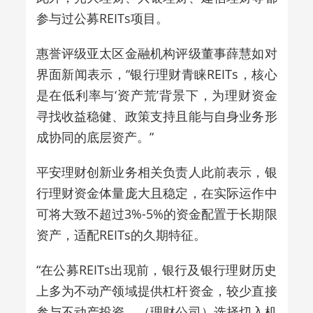
参与过
公募REITs项目。
惠誉评级亚太区金融机构评级董事薛慧如
对
界面新闻表示，
“银行理财青睐REITs，核心
是在低利率与‘资产荒’背景下，为理财资金
寻找收益稳健、政策支持且能与自身业务形
成协同的底层资产。”
平安理财创新业务相关负责人
此前
表示
，
银
行理财资金体量庞大且稳定，在实际运作中
可将大致不超过3%-5%的资金配置于长期限
资产，适配REITs的久期特征
。
“
在公募REITs出现前，银行及银行理财历史
上多为不动产领域提供杠杆资金，较少直接
参与不动产投资。（理财公司）选择切入机