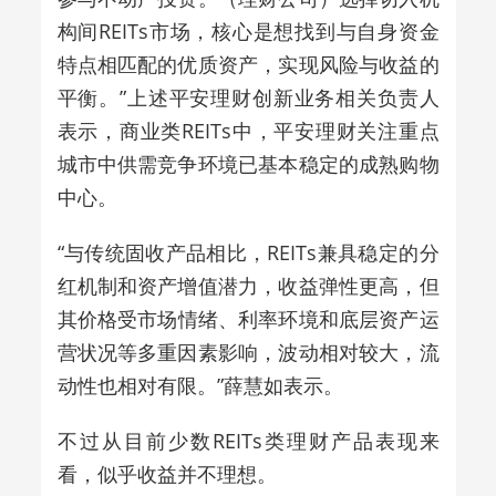
构间REITs市场，核心是想找到与自身资金
特点相匹配的优质资产，实现风险与收益的
平衡。
”上述
平安理财创新业务相关负责人
表示，商业类
REITs
中，平安理财关注
重点
城市中供需竞争环境已基本稳定的成熟购物
中心
。
“与传统固收产品相比，
REITs兼具稳定的分
红机制和资产增值潜力，收益弹性更高
，但
其
价格受市场情绪、利率环境和底层资产运
营状况等多重因素影响，波动相对较大
，流
动性也相对有限。”
薛慧如
表示。
不过从目前少数
REITs类理财
产品表现来
看，似乎收益并不理想。