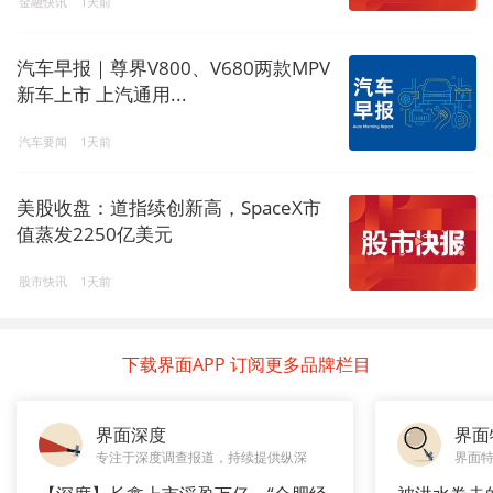
金融快讯
1天前
汽车早报｜尊界V800、V680两款MPV
新车上市 上汽通用...
汽车要闻
1天前
美股收盘：道指续创新高，SpaceX市
值蒸发2250亿美元
股市快讯
1天前
下载界面APP 订阅更多品牌栏目
界面深度
界面
专注于深度调查报道，持续提供纵深
界面