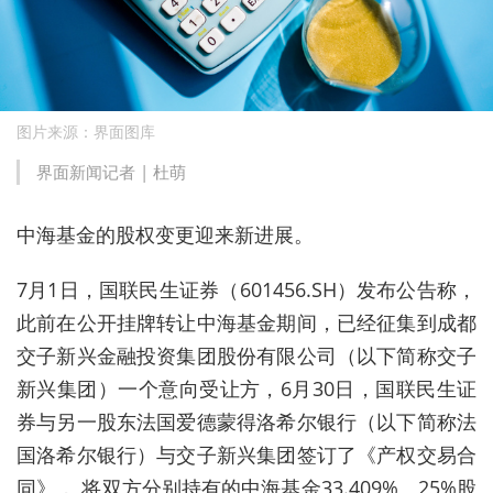
图片来源：界面图库
界面新闻记者 |
杜萌
中海基金
的股权变更迎来新进展。
7月1日，国联民生证券（601456.SH）发布公告称，
此前在公开挂牌转让中海基金期间，已经征集到成都
交子新兴金融投资集团股份有限公司（以下简称交子
新兴集团）一个意向受让方，6月30日，国联民生证
券与另一股东法国
爱德蒙得
洛希尔
银行
（以下简称法
国洛希尔银行
）与交子新兴集团签订了《产权交易合
同》，
将双方分别持有的
中海基金
33.409%、25%股