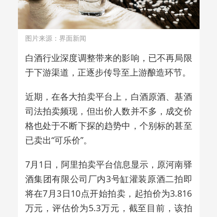
图片来源：界面新闻
白酒行业
深度调整带来的影响
，已不再局限
于下游渠道，正逐步传导至上游酿造环节。
近期，在各大拍卖
平台上
，
白酒原酒、基酒
司法拍卖频现，
但出价人数并不多，
成交价
格
也处于
不断下探
的趋势中
，个别标的
甚至
已卖出
“
可乐价
”。
7月1日，阿里拍卖平台信息显示，原河南驿
酒集团有限公司厂内3号缸灌装原酒二拍即
将在7月3日10点开始拍卖，起拍价为3.816
万元，评估价为5.3万元，截至目前，该拍