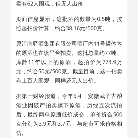
卖有62人围观，但无人出价。
页面信息显示，这批酒的数量为0.5吨，按
照起拍价计算，约合38.16元/500克。
原河南驿酒集团有限公司酒厂内11号罐体内
的原酒
也在该平台拍卖
。这批总量约77吨、
库龄11年以上的原酒，起拍价
为
774.9万
元，约合50元/500克。截至
目前，这一拍卖
有上百人围观，
同样还
无人出价。
据第一财经报道，
今年5月，安徽武子古酿
酒业因破产拍卖旗下原酒，历经五次流拍
后，最终两单原酒低价成交，单价折合500
克分别为3.9元和3.7元，与超市可乐价格相
仿。