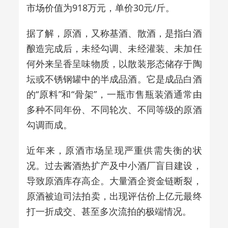
市场价值为918万元，单价30元/斤。
据了解，
原酒，又称基酒、散酒，是指白酒
酿造完成后，未经勾调、未经灌装、未加任
何外来呈香呈味物质，以散装形态储存于陶
坛或不锈钢罐中的半成品酒。它是成品白酒
的
“
原料
”
和
“
骨架
”
，一瓶市售瓶装酒通常由
多种不同年份、不同轮次、不同等级的原酒
勾调而成。
近年来，原酒市场呈现严重供需失衡
的状
况。过去酱酒热扩产及中小酒厂盲目建设，
导致原酒库存高企。大量酒企资金链断裂，
原酒被迫司法拍卖，出现评估价上亿元最终
打一折成交、甚至多次流拍的极端情况。