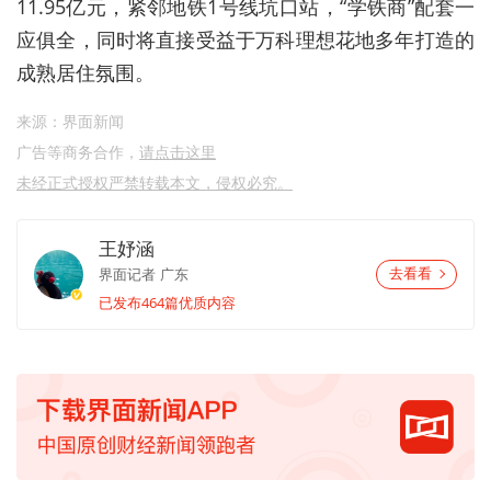
11.95亿元，紧邻地铁1号线坑口站，
“
学铁商
”配套
一
应俱全，同时将直接受益于万科理想花地多年打造的
成熟居住氛围。
来源：界面新闻
广告等商务合作，
请点击这里
未经正式授权严禁转载本文，侵权必究。
王妤涵
界面记者
广东
去看看
已发布464篇优质内容