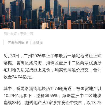
图片来源：视觉中国
界面新闻记者 |
王妤涵
6月30日，广州2026年上半年最后一场宅地出让正式
落槌。番禺区洛浦街、海珠区琶洲中二区两宗优质涉
宅用地先后完成线上竞价，均实现高溢价成交，合计
收金24.04亿元。
其中，番禺洛浦街地块历经74轮角逐，被国贸地产以
10.29亿元拿下，溢价率55%；海珠琶洲中二区地块
鏖战88轮，越秀地产从7家参拍房企中突围，以13.75