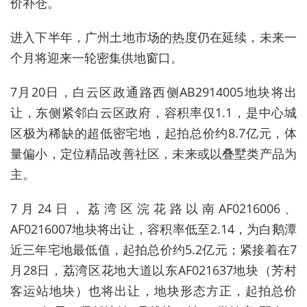
价补仓。
进入下半年，广州土地市场的热度仍在延续，未来一
个月将迎来一轮密集供地窗口。
7月20日，白云区政通路西侧AB2914005地块将出
让，东侧紧邻白云区政府，容积率仅1.1，是中心城
区极为稀缺的超低密宅地
，
起拍总价约8.7亿元，体
量偏小，定位精品改善社区，未来或以叠墅类产品为
主。
7月24日，荔湾区浣花路以南AF0216006、
AF0216007地块将出让，容积率低至2.14，为白鹅潭
近三年宅地最低值，起拍总价约5.2亿元；紧接着在
7
月28日，荔湾区花地大道以东AF021637地块（芳村
客运站地块）
也
将出让
，
地块形态方正，起拍总价