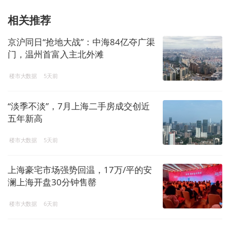
相关推荐
京沪同日“抢地大战”：中海84亿夺广渠
门，温州首富入主北外滩
楼市大数据
5天前
“淡季不淡”，7月上海二手房成交创近
五年新高
楼市大数据
5天前
上海豪宅市场强势回温，17万/平的安
澜上海开盘30分钟售罄
楼市大数据
6天前