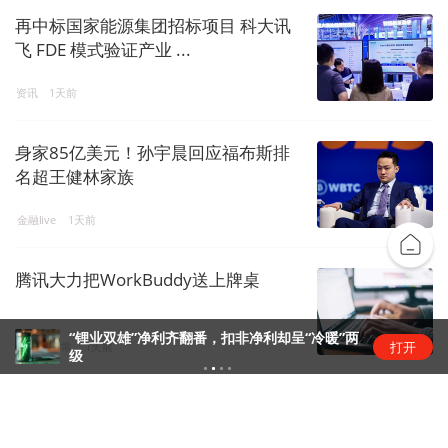
再中标国家能源集团招标项目 科大讯
飞 FDE 模式验证产业 ...
资讯
1天前
身家85亿美元！孙宇晨回应福布斯排
名超王健林家族
金融live
1天前
腾讯大力把WorkBuddy送上牌桌
“锂业双雄”净利齐翻番，扣非净利却呈“冷暖”两
打开
互联网日常
1天前
级
昆仑万维旗下天工短剧工作台接入
Seedance 2.5