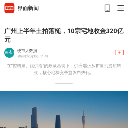
广州上半年土拍落槌，10宗宅地收金320亿
元
楼市大数据
2026年06月30日 11:48
在“控增量、优供给”的政策基调下，供应端正从扩量到提质转
变，核心地块竞争愈发白热化。