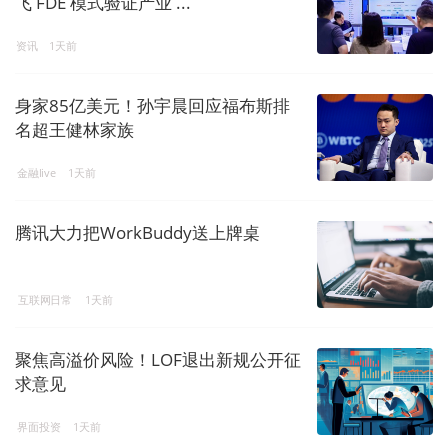
飞 FDE 模式验证产业 ...
资讯
1天前
身家85亿美元！孙宇晨回应福布斯排
名超王健林家族
金融live
1天前
腾讯大力把WorkBuddy送上牌桌
互联网日常
1天前
聚焦高溢价风险！LOF退出新规公开征
求意见
界面投资
1天前