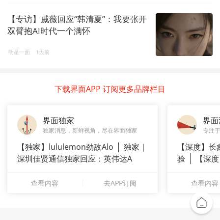
【专访】戚薇回应“韩清夏”：我要张开
双臂抱AI时代一个满怀
明星一面
1天前
下载界面APP 订阅更多品牌栏目
界面独家
界面
独家消息，新鲜视角，尽在界面独家
专注
【独家】lululemon劲敌Alo
独家｜
【深度】长
深圳佳贤通信独家回应：英伟达A
验
【深度
崇拜”
查看内容
去APP订阅
查看内容