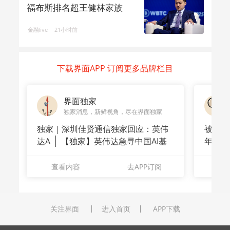
福布斯排名超王健林家族
金融live
21小时前
下载界面APP 订阅更多品牌栏目
界面独家
独家消息，新鲜视角，尽在界面独家
独家｜深圳佳贤通信独家回应：英伟
被洪水
达A
【独家】英伟达急寻中国AI基
年
站供应商
长”：
查看内容
去APP订阅
查
关注界面
进入首页
APP下载