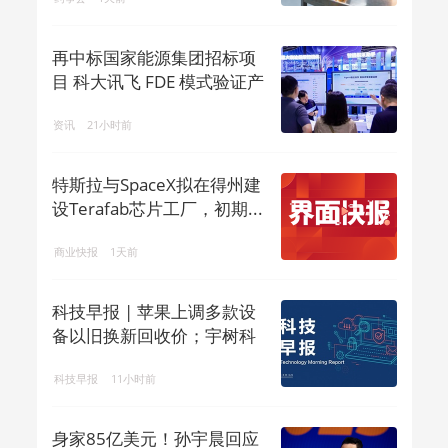
再中标国家能源集团招标项
目 科大讯飞 FDE 模式验证产
业 ...
资讯
21小时前
特斯拉与SpaceX拟在得州建
设Terafab芯片工厂，初期...
商业快报
1天前
科技早报 | 苹果上调多款设
备以旧换新回收价；宇树科
技回应机...
科技早报
11小时前
身家85亿美元！孙宇晨回应