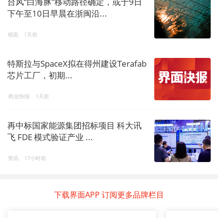
台风“白海豚”移动路径确定，或于9日
下午至10日早晨在浙闽沿...
镜面
1天前
特斯拉与SpaceX拟在得州建设Terafab
芯片工厂，初期...
商业快报
1天前
再中标国家能源集团招标项目 科大讯
飞 FDE 模式验证产业 ...
资讯
17小时前
下载界面APP 订阅更多品牌栏目