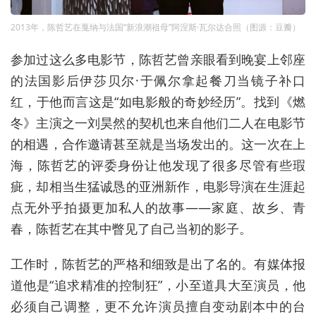
2013年，陈哲艺在戛纳与法国“新浪潮祖母”阿涅斯·瓦尔达合照（图源：豆瓣）
参加过这么多电影节，陈哲艺曾亲眼看到晚宴上邻座
的法国影后伊莎贝尔·于佩尔拿起餐刀当镜子补口
红，于他而言这是“如电影般的奇妙经历”。找到《燃
冬》主演之一刘昊然的契机也来自他们二人在电影节
的相遇，合作邀请甚至就是当场发出的。这一次在上
海，陈哲艺的评委身份让他发现了很多尽管有些瑕
疵，却相当生猛诚恳的亚洲新作，电影导演在生涯起
点无外乎拍摄更加私人的故事——家庭、故乡、青
春，陈哲艺在其中瞥见了自己当初的影子。
工作时，陈哲艺的严格和细致是出了名的。有媒体报
道他是“追求精准的控制狂”，小至道具大至演员，他
必须自己调整，更不允许演员擅自变动剧本中的台