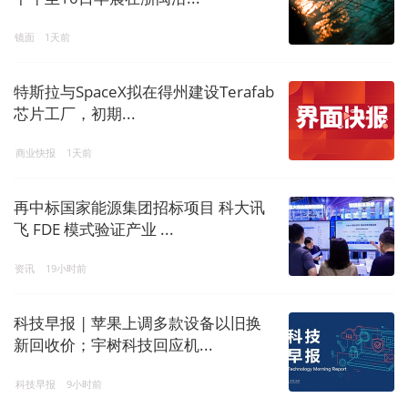
镜面
1天前
特斯拉与SpaceX拟在得州建设Terafab
芯片工厂，初期...
商业快报
1天前
再中标国家能源集团招标项目 科大讯
飞 FDE 模式验证产业 ...
资讯
19小时前
科技早报 | 苹果上调多款设备以旧换
新回收价；宇树科技回应机...
科技早报
9小时前