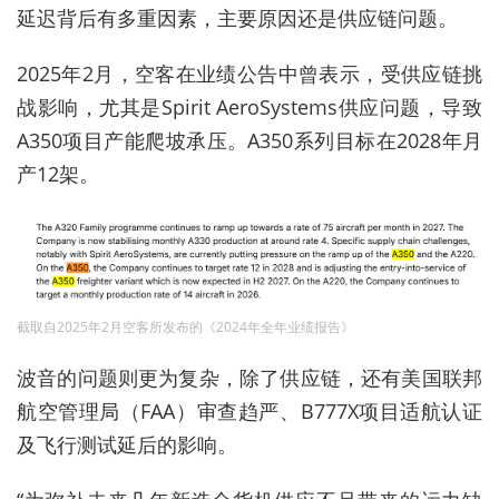
延迟背后有多重因素，主要原因还是供应链问题。
202
5
年
2
月
，
空客在业绩公告中
曾
表示，受供应链挑
战影响，尤其是Spirit AeroSystems供应问题，导致
A350项目产能爬坡承压。
A350系列
目标在202
8
年
月
产12
架
。
截取自2025年2月空客所发布的《2024年全年业绩报告》
波音的问题则更为复杂，除了供应链，还有美国联邦
航空管理局（FAA）审查趋严、B777X项目适航认证
及飞行测试延后的影响。