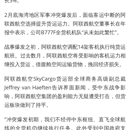
长3%。
2月底海湾地区军事冲突爆发后，面临客运中断的阿
联酋航空选择提升货运运力。阿联酋航空董事长在年
报中表示，公司B777F全货机机队“从未如此繁忙”。
战事爆发之初，阿联酋航空调配14架客机执行纯货运
航班。过去数月，阿联酋航空将受影响的客机运力相
继投入货运，借腹舱空间运输货物，挽回经济损失。
阿联酋航空SkyCargo货运部全球商务高级副总裁
Jeffrey van Haeften
告诉界面新闻，受中东战争影
响，阿联酋
航空
集团的盈利能力无疑遭受打击，但货
运板块做到了
持平。
“冲突爆发初期，我们不经停中东枢纽、直飞全球航
线的全货机仍继续执行任务。此外受到中国政府支