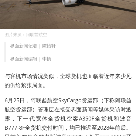
图片来源：阿联酋航空
界面新闻记者 |
陈怡轩
界面新闻编辑 |
李慎
与客机市场情况类似，
全球货机
也
面临
着
近年来少见
的供给紧张局面。
6月25日，阿联酋航空SkyCargo货运部（下称阿联酋
航空货运
部
）管理层在接受界面新闻等媒体采访时透
露，下一代宽体全货机空客A350
F
全货机
和波音
B777-8F
全货机
交付时间，均已推迟至2028年前后。