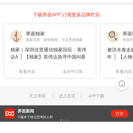
下载界面APP 订阅更多品牌栏目
界面独家
界面
独家消息，新鲜视角，尽在界面独家
界面
独家｜深圳佳贤通信独家回应：英伟
被洪水卷走
达A
【独家】英伟达急寻中国AI基
年
【人物
站供应商
长”：
查看内容
去APP订阅
查看内容
关注界面
进入首页
APP下载
界面新闻
打开
只服务于独立思考的人群