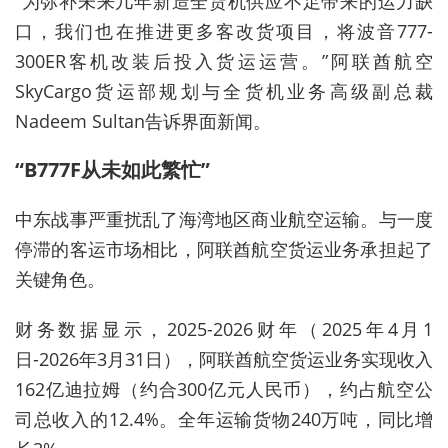
“为弥补未来几年新造全货机供应不足带来的运力缺
口，我们也在推进更多客改货项目，将波音777
-
300ER客机改装后投入货运运营。”阿联酋航空
SkyCargo货运部规划与全货机业务高级副总裁
Nadeem Sultan告诉界面新闻。
“B777F从未如此繁忙”
中东战事严重扰乱了海湾地区
商业航空运输。与一度
停滞的客运市场相比，阿联酋
航空
货运业务
承担起了
关键角色。
财务数据显示，2025-2026财年（2025年4月1
日-2026年3月31日），阿联酋航空货运业务实现收入
162亿迪拉姆（约合300亿元人民币），约占航空公
司总收入的12.4%。全年运输货物240万吨，同比增