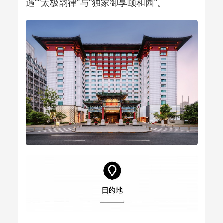
遇”“太极韵律”与“独家御享颐和园”。