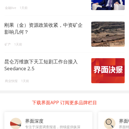
金融live
1天前
刚果（金）资源政策收紧，中资矿企
影响几何？
矿产
1天前
昆仑万维旗下天工短剧工作台接入
Seedance 2.5
商业快报
1天前
下载界面APP 订阅更多品牌栏目
界面深度
界面
专注于深度调查报道，持续提供纵深
界面