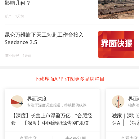
影响几何？
矿产
1天前
昆仑万维旗下天工短剧工作台接入
Seedance 2.5
商业快报
1天前
下载界面APP 订阅更多品牌栏目
界面深度
界面
专注于深度调查报道，持续提供纵深
独家
【深度】长鑫上市浮盈万亿，“合肥经
独家｜深圳
验
【深度】中国新能源告别“规模
达A
【独
崇拜”
站供应商
查看内容
去APP订阅
查看内容