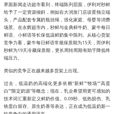
界面新闻走访超市看到，终端陈列层面，伊利对秒鲜
给予了一定资源倾斜，例如在大润发门店设置独立端
头，产品配套专属奶瓶挂绳，强化家庭、母婴等消费
场景。在永辉超市内，秒鲜与金典鲜牛奶、蒙牛每日
鲜语、小鲜语等长保低温鲜奶集中陈列。从核心货架
竞争力看，蒙牛每日鲜语常规保质期为15天，而伊利
秒鲜为19天冷藏保质期，更长周转周期有助于降低终
端压力。
类似的竞争正在越来越多货架上出现。
过去，低温奶的高端化更多依赖“新鲜”“牧场”“高蛋
白”“限定奶源”等概念；现在，乳企希望用更可感知的
技术词汇重新定义鲜奶价值。0.09秒、低热损伤、乳
铁蛋白留存、原生奶香等表达，正在成为低温奶新一
轮竞争中的通用语言。