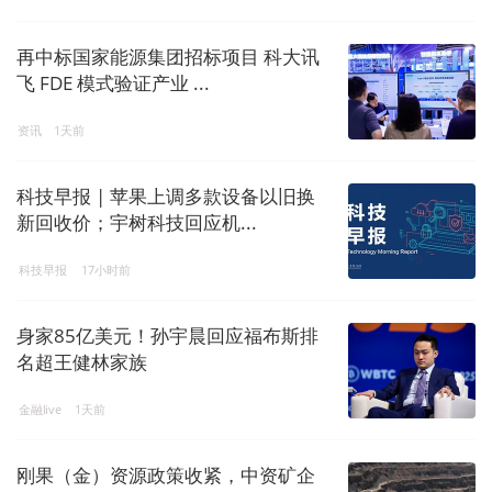
再中标国家能源集团招标项目 科大讯
飞 FDE 模式验证产业 ...
资讯
1天前
科技早报 | 苹果上调多款设备以旧换
新回收价；宇树科技回应机...
科技早报
17小时前
身家85亿美元！孙宇晨回应福布斯排
名超王健林家族
金融live
1天前
刚果（金）资源政策收紧，中资矿企