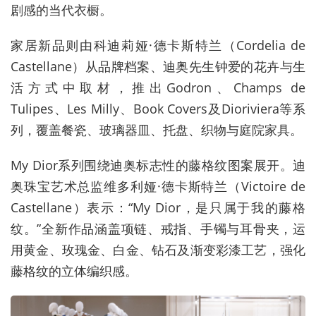
剧感的当代衣橱。
家居新品则由科迪莉娅
·
德卡斯特兰（
Cordelia de
Castellane
）从品牌档案、迪奥先生钟爱的花卉与生
活方式中取材，推出
Godron
、
Champs de
Tulipes
、
Les Milly
、
Book Covers
及
Dioriviera
等系
列，覆盖餐瓷、玻璃器皿、托盘、织物与庭院家具。
My Dior
系列围绕迪奥标志性的藤格纹图案展开。迪
奥珠宝艺术总监维多利娅
·
德卡斯特兰（
Victoire de
Castellane
）表示：
“My Dior
，是只属于我的藤格
纹。
”
全新作品涵盖项链、戒指、手镯与耳骨夹，运
用黄金、玫瑰金、白金、钻石及渐变彩漆工艺，强化
藤格纹的立体编织感。