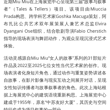
近期
Miu Miu
在上海展览中心呈现第三届
“
故事与叙事
者
”
（
Tales & Tellers
）项目。该项目由
Miuccia
Prada
构思、跨学科艺术家
Goshka Macuga
策划，阿
布扎比公共艺术双年展策展人兼艺术总监
Elvira
Dyangani Ose
组织，结合歌剧导演
Fabio Cherstich
指导的现场表演与舞蹈动作，为观众呈现沉浸式艺术
体验。
活动灵感源自
Miu Miu“
女人的故事
”
系列的
31
部短片
作品及
2022
至
2025
七位女性当代艺术家的创作。现
场表演者化身短片角色，通过动作与重复姿势讲述各
自故事，在影片影像与现实互动之间展开对话，呈现
女性知识传播者与故事叙事者的角色。此次上海站根
据上海展览中心的建筑语境重新构思。上海展览中心
建成于
1955
年，原名
“
中苏友好大厦
”
，其历史与空间
特征也成为项目叙事的一部分。