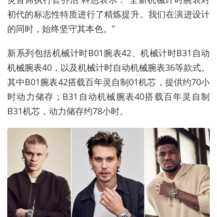
初代的标志性特质进行了精炼提升。我们在演进设计
的同时，始终坚守其本色。
”
新系列包括机械计时
B01
腕表
42
、机械计时
B31
自动
机械腕表
40
，以及机械计时自动机械腕表
36
等款式。
其中
B01
腕表
42
搭载百年灵自制
01
机芯，提供约
70
小
时动力储存；
B31
自动机械腕表
40
搭载百年灵自制
B31
机芯，动力储存约
78
小时。