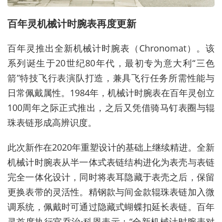
百年灵机械计时腕表再度更新
百年灵推出全新机械计时腕表（
Chronomat
）。该
系列诞生于
20
世纪
80
年代，最初专为意大利
“
三色
箭
”
特技飞行表演队打造，兼具飞行任务所需性能与
日常佩戴属性。
1984
年，机械计时腕表在百年灵创立
100
周年之际正式推出，之后又凭借骑马钉表圈与辊
珠表链形成高辨识度。
此次新作在
2020
年重塑设计的基础上继续精进。全新
机械计时腕表从半一体式表链结构进化为表壳与表链
完全一体化设计，同时将表耳隐藏于表壳之后，保留
更换表带的灵活性。精钢款与间金款辊珠表链加入微
调系统，佩戴时可通过隐藏式蝴蝶扣延长表链。百年
灵首席执行官乔治
·
科恩表示：
“
全新机械计时腕表对