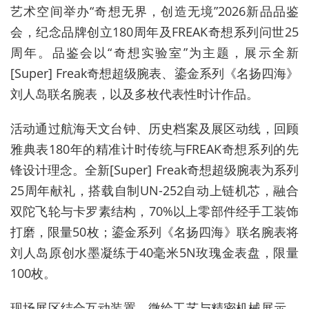
艺术空间举办
“
奇想无界，创造无境
”2026
新品品鉴
会，纪念品牌创立
180
周年及
FREAK
奇想系列问世
25
周年。品鉴会以
“
奇想实验室
”
为主题，展示全新
[Super] Freak
奇想超级腕表、鎏金系列《名扬四海》
刘人岛联名腕表，以及多枚代表性时计作品。
活动通过航海天文台钟、历史档案及展区动线，回顾
雅典表
180
年的精准计时传统与
FREAK
奇想系列的先
锋设计理念。全新
[Super] Freak
奇想超级腕表为系列
25
周年献礼，搭载自制
UN-252
自动上链机芯，融合
双陀飞轮与卡罗素结构，
70%
以上零部件经手工装饰
打磨，限量
50
枚；鎏金系列《名扬四海》联名腕表将
刘人岛原创水墨凝练于
40
毫米
5N
玫瑰金表盘，限量
100
枚。
现场展区结合互动装置、微绘工艺与精密机械展示，