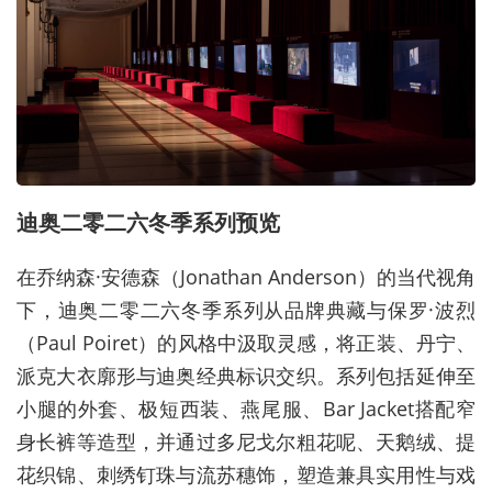
迪奥二零二六冬季系列预览
在乔纳森
·
安德森（
Jonathan Anderson
）的当代视角
下，迪奥二零二六冬季系列从品牌典藏与保罗
·
波烈
（
Paul Poiret
）的风格中汲取灵感，将正装、丹宁、
派克大衣廓形与迪奥经典标识交织。系列包括延伸至
小腿的外套、极短西装、燕尾服、
Bar Jacket
搭配窄
身长裤等造型，并通过多尼戈尔粗花呢、天鹅绒、提
花织锦、刺绣钉珠与流苏穗饰，塑造兼具实用性与戏