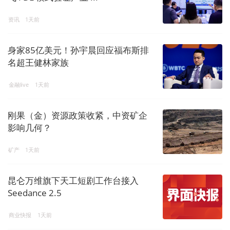
资讯
1天前
身家85亿美元！孙宇晨回应福布斯排
名超王健林家族
金融live
1天前
刚果（金）资源政策收紧，中资矿企
影响几何？
矿产
1天前
昆仑万维旗下天工短剧工作台接入
Seedance 2.5
商业快报
1天前