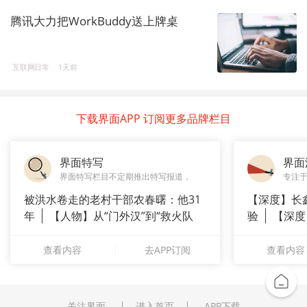
腾讯大力把WorkBuddy送上牌桌
互联网日常
1天前
下载界面APP 订阅更多品牌栏目
界面特写
界面
界面特写栏目不定期推出特写报道，
专注
被洪水卷走的老村干部农春曙：他31
【深度】长
年
【人物】从“门外汉”到“救火队
验
【深度
长”：
崇拜”
查看内容
去APP订阅
查看内容
关注界面
进入首页
APP下载