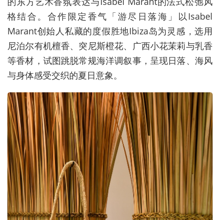
的东方艺术香氛表达与
Isabel Marant
的法式松弛风
格结合。合作限定香气「游尽日落海」以
Isabel
Marant
创始人私藏的度假胜地
Ibiza
岛为灵感，选用
尼泊尔有机檀香、突尼斯橙花、广西小花茉莉与乳香
等香材，试图跳脱常规海洋调叙事，呈现日落、海风
与身体感受交织的夏日意象。