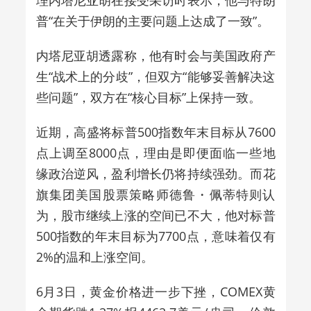
普“在关于伊朗的主要问题上达成了一致”。
内塔尼亚胡透露称，他有时会与美国政府产
生“战术上的分歧”，但双方“能够妥善解决这
些问题”，双方在“核心目标”上保持一致。
近期，
高盛将标普500指数年末目标从7600
点上调至8000点，理由是即便面临一些地
缘政治逆风，盈利增长仍将持续强劲。而花
旗集团美国股票策略师德鲁・佩蒂特则认
为，股市继续上涨的空间已不大，他对标普
500指数的年末目标为7700点，意味着仅有
2%的温和上涨空间。
6月3日，黄金
价格
进一步
下挫，COMEX黄