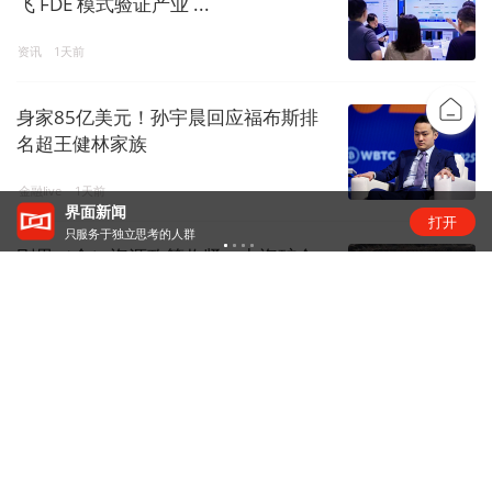
飞 FDE 模式验证产业 ...
资讯
1天前
身家85亿美元！孙宇晨回应福布斯排
名超王健林家族
金融live
1天前
“锂业双雄”净利齐翻番，扣非净利却呈“冷暖”两
打开
级
刚果（金）资源政策收紧，中资矿企
影响几何？
矿产
1天前
昆仑万维旗下天工短剧工作台接入
Seedance 2.5
商业快报
1天前