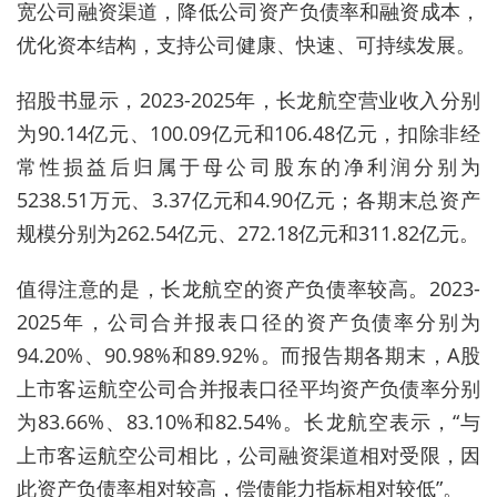
宽公司融资渠道，降低公司资产负债率和融资成本，
优化资本结构，支持公司健康、快速、可持续发展。
招股书显示，2023-2025年
，
长龙航空
营业收入分别
为90
.
14
亿
元、100
.
0
9
亿
元和106
.
4
8
亿
元，扣除非经
常性损益后归属于母公司股东的净利润分别为
5238.51万元、3
.
3
7
亿
元和4
.90
亿
元；各期末总资产
规模分别为262
.
54
亿
元、272
.
1
8
亿
元和311
.
82
亿
元。
值得注意的是，
长龙航空
的
资产负债率较高。2023-
2025年，
公司合并报表口径的资产负债率分别为
94.20%、90.98%和89.92%。而报告期各期末，A股
上市客运航空公司合并报表口径平均资产负债率分别
为83.66%、83.10%和82.54%。长龙航空表示，“与
上市客运航空公司相比，公司融资渠道相对受限，因
此资产负债率相对较高，偿债能力指标相对较低”。