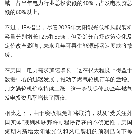
域，占当年电力行业总投资额的40%，占发电投资总
额的60%以上。
不过，IEA指出，尽管2025年太阳能光伏和风能装机
容量分别增长12%和39%，但受部分市场政策变化及
定价改革影响，未来几年可再生能源部署速度或将放
缓。
在美国，电力需求加速增长，这在很大程度上得益于
数据中心的迅猛发展，推动了燃气轮机订单的激增。
加之涡轮机价格持续上涨，这一势头促使2025年燃气
发电投资几乎增长了两倍。
相比之下，由于税收抵免即将取消，以及“受关注外
国实体”规则和联邦许可程序存在的不确定性，美国
短期内新增太阳能光伏和风电装机的预测已向下修