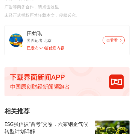
广告等商务合作，
请点击这里
未经正式授权严禁转载本文，侵权必究。
田鹤琪
界面记者
北京
去看看
已发布673篇优质内容
相关推荐
ESG强信披“首考”交卷，六家钢企气候
转型计划详解