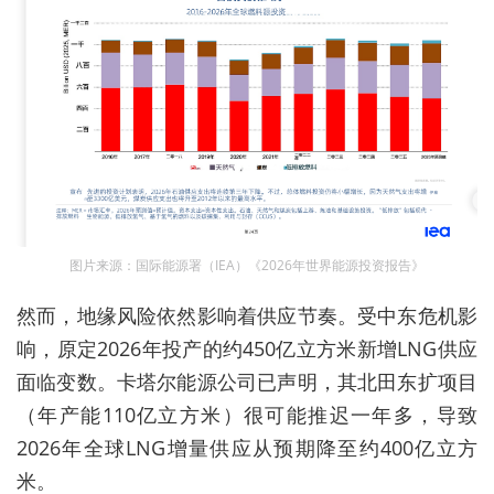
图片来源：国际能源署（IEA）《2026年世界能源投资报告》
然而，地缘风险依然影响着供应节奏。受中东危机影
响，原定2026年投产的约450亿立方米新增LNG供应
面临变数。卡塔尔能源公司已声明，其北田东扩项目
（年产能110亿立方米）很可能推迟一年多，导致
2026年全球LNG增量供应从预期降至约400亿立方
米。