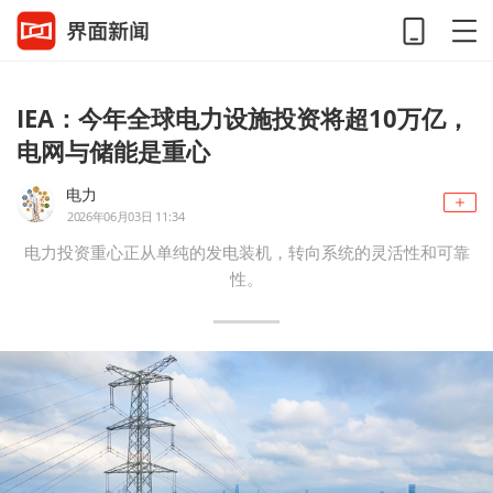
IEA：今年全球电力设施投资将超10万亿，
电网与储能是重心
电力
2026年06月03日 11:34
电力投资重心正从单纯的发电装机，转向系统的灵活性和可靠
性。