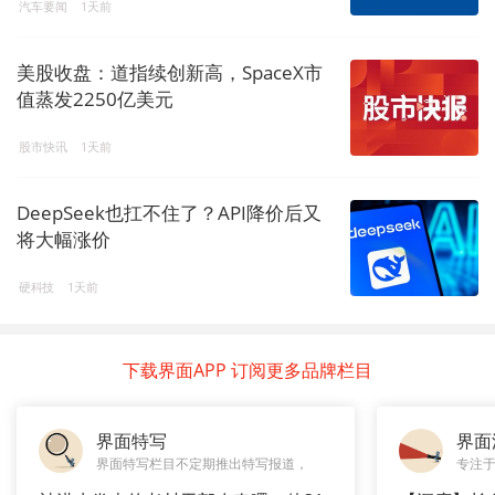
汽车要闻
1天前
美股收盘：道指续创新高，SpaceX市
值蒸发2250亿美元
股市快讯
1天前
DeepSeek也扛不住了？API降价后又
将大幅涨价
硬科技
1天前
下载界面APP 订阅更多品牌栏目
界面特写
界面
界面特写栏目不定期推出特写报道，
专注