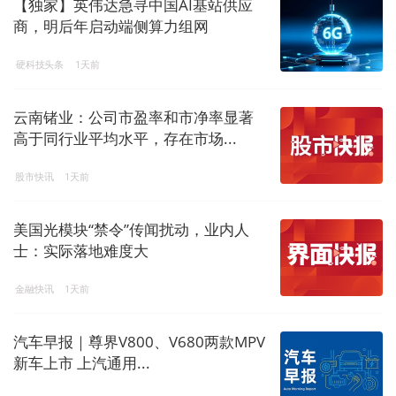
【独家】英伟达急寻中国AI基站供应
商，明后年启动端侧算力组网
硬科技头条
1天前
云南锗业：公司市盈率和市净率显著
高于同行业平均水平，存在市场...
股市快讯
1天前
美国光模块“禁令”传闻扰动，业内人
士：实际落地难度大
金融快讯
1天前
汽车早报｜尊界V800、V680两款MPV
新车上市 上汽通用...