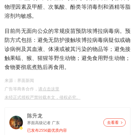
物理因素及甲醛、次氯酸、酚类等消毒剂和酒精等脂
溶剂均敏感。
目前尚无面向公众的常规疫苗预防埃博拉病毒病。预
防方式包括：避免无防护接触埃博拉病毒病疑似或确
诊病例及其血液、体液或被其污染的物品等；避免接
触果蝠、猴、猩猩等野生动物；避免食用野生动物；
食物要彻底煮熟后再食用。
来源：界面新闻
广告等商务合作，
请点击这里
未经正式授权严禁转载本文，侵权必究。
陈升龙
界面高级记者
广东
去看看
已发布2556篇优质内容