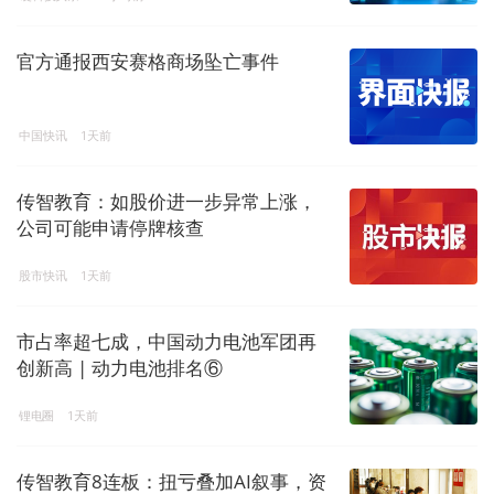
官方通报西安赛格商场坠亡事件
中国快讯
1天前
传智教育：如股价进一步异常上涨，
公司可能申请停牌核查
股市快讯
1天前
市占率超七成，中国动力电池军团再
创新高 | 动力电池排名⑥
锂电圈
1天前
传智教育8连板：扭亏叠加AI叙事，资