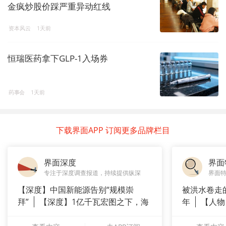
金疯炒股价踩严重异动红线
资本风云
1天前
恒瑞医药拿下GLP-1入场券
药事会
1天前
下载界面APP 订阅更多品牌栏目
界面深度
界面
专注于深度调查报道，持续提供纵深
界面
【深度】中国新能源告别“规模崇
被洪水卷走
拜”
【深度】1亿千瓦宏图之下，海
年
【人物
上风电何
长”：