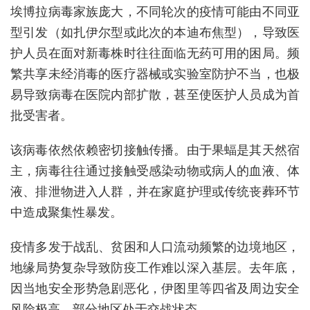
埃博拉病毒家族庞大，不同轮次的疫情可能由不同亚
型引发（如扎伊尔型或此次的本迪布焦型），导致
医
护人员
在
面对新毒株时往往面临无药可用的困局。
频
繁共享未经消毒的医疗器械或实验室防护不当，也极
易导致病毒在医院内部扩散，甚至使医护人员成为首
批受害者。
该病毒依然依赖密切接触传播。由于果蝠是其天然宿
主，病毒往往通过接触受感染动物或病人的血液、体
液、排泄物进入人群，并在家庭护理或传统丧葬环节
中造成聚集性暴发。
疫情多发于战乱、贫困和人口流
动频繁的边境地区，
地缘局势复杂导致防疫工作难以深入基层。去年底，
因当地安全形势急剧恶化，伊图里等四省及周边安全
风险极高，部分地区处于交战状态。