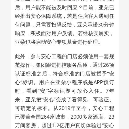
后，用户能不能被及时回应？目前，亚朵已
经推出安心保障系统，若是住店客人遇到任
何问题，只需要扫码反馈，亚朵承诺
30
分钟
响应，积极面对用户反馈。若经核实属实，
亚朵也将启动安心专项基金进行处理。
此外，参与安心工程的门店必须使用一套规
范操作，集团跟进把控服务品质，通过
26
项
认证标准之后，符合标准的门店被授予
“
安
心
”
标识。用户在亚朵小程序或是
APP
预订
时，看到
“
安
”
字标识即可放心入住。
7
年
来，亚朵把
“
安心
”
变成了看得见、可验证、
可确定的标准。从
2019
年至今，安心工程
已覆盖全国
264
座城市，
2000
多家酒店、
23
万间客房，超过
1.2
亿用户真切体验过
“
安心