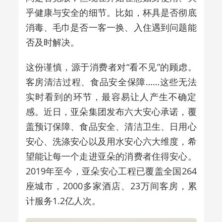
乎健康与安全的细节。比如，杯具是否彻底
消毒、毛巾是否一客一换、入住遇到问题能
否及时解决。
这份谨慎，源于消费者对
“
看不见
”
的顾虑。
客房清洁过程、食品安全保障
……
这些无法
实时看到的环节，最容易让人产生不确定
感。近日，亚朵集团发布六大安心承诺，覆
盖预订保障、食品安全、清洁卫生、日用心
安心、洗涤安心以及用水安心六大维度，希
望能让每一个走进亚朵的消费者住得安心。
2019
年至今，亚朵安心工程已覆盖全国
264
座城市，
2000
多家酒店、
23
万间客房，累
计服务
1.2
亿人次。