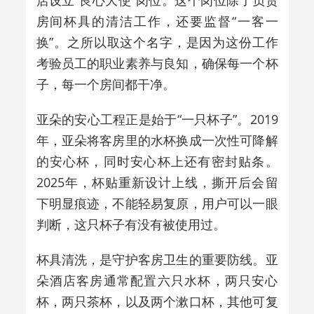
店设立
“
良心大使
”
岗位。这个岗位除了负责
房间杯具的清洁工作，还要监督
“
一客一
换
”
。之所以取这个名字，是因为这份工作
考验员工的职业素养与良知，确保每一个杯
子，每一个房间都干净。
亚朵的安心工程正是始于“一只杯子”。
2019
年，亚朵将客房里的水杯换成一次性可降解
的
安心杯
，同时安心杯上还有密封贴条。
2025
年，杯贴重新设计上线，撕开后会留
下明显痕迹，不能轻易复原，用户可以一眼
判断，这只杯子有没有被使用过。
杯具清洗，是守护客房卫生的重要防线。亚
朵酒店客房通常配置六只水杯，两只安心
杯，两只茶杯，以及两个漱口杯，其他可复