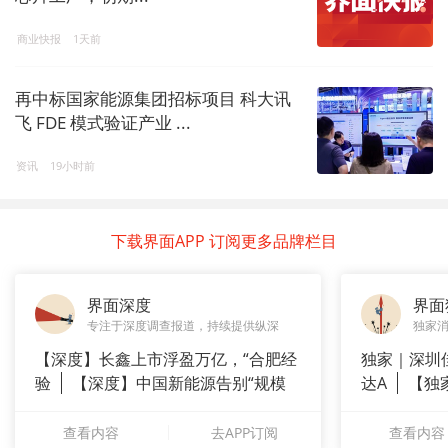
商业快报
1天前
再中标国家能源集团招标项目 科大讯
飞 FDE 模式验证产业 ...
资讯
19小时前
下载界面APP 订阅更多品牌栏目
界面深度
界面
专注于深度调查报道，持续提供纵深
独家
【深度】长鑫上市浮盈万亿，“合肥经
独家｜深圳
验
【深度】中国新能源告别“规模
达A
【独
崇拜”
站供应商
查看内容
去APP订阅
查看内容