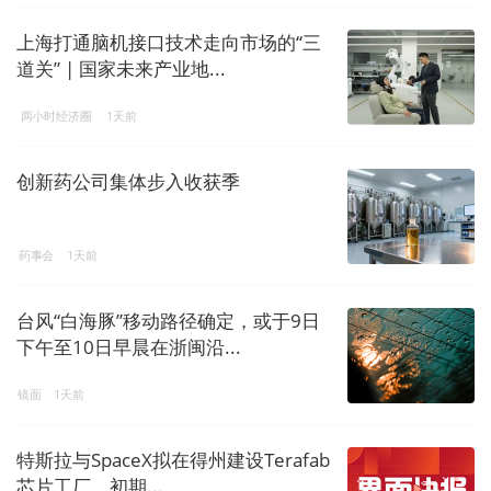
上海打通脑机接口技术走向市场的“三
道关” | 国家未来产业地...
两小时经济圈
1天前
创新药公司集体步入收获季
药事会
1天前
台风“白海豚”移动路径确定，或于9日
下午至10日早晨在浙闽沿...
镜面
1天前
特斯拉与SpaceX拟在得州建设Terafab
芯片工厂，初期...