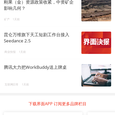
刚果（金）资源政策收紧，中资矿企
影响几何？
矿产
1天前
昆仑万维旗下天工短剧工作台接入
Seedance 2.5
商业快报
1天前
腾讯大力把WorkBuddy送上牌桌
互联网日常
1天前
下载界面APP 订阅更多品牌栏目