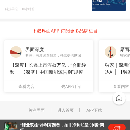
科技早报
10小时前
下载界面APP 订阅更多品牌栏目
界面深度
界面
专注于深度调查报道，持续提供纵深
独家
【深度】长鑫上市浮盈万亿，“合肥经
独家｜深圳
验
【深度】中国新能源告别“规模
达A
【独
崇拜”
站供应商
查看内容
去APP订阅
查看内容
关注界面
进入首页
APP下载
“锂业双雄”净利齐翻番，扣非净利却呈“冷暖”两
打开