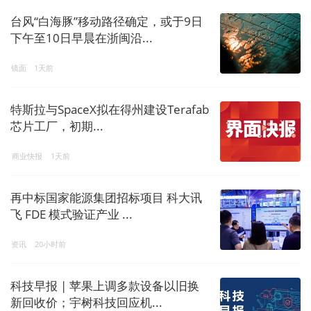
台风“白海豚”移动路径确定，或于9日
下午至10日早晨在浙闽沿...
镜面
1天前
特斯拉与SpaceX拟在得州建设Terafab
芯片工厂，初期...
商业快报
1天前
再中标国家能源集团招标项目 科大讯
飞 FDE 模式验证产业 ...
资讯
20小时前
科技早报 | 苹果上调多款设备以旧换
新回收价；宇树科技回应机...