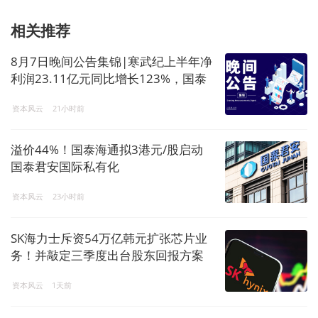
相关推荐
8月7日晚间公告集锦|寒武纪上半年净
利润23.11亿元同比增长123%，国泰
君安国际拟私有化退市，蓝盾光电拟
资本风云
21小时前
购买岚创科技股票复牌
溢价44%！国泰海通拟3港元/股启动
国泰君安国际私有化
资本风云
23小时前
SK海力士斥资54万亿韩元扩张芯片业
务！并敲定三季度出台股东回报方案
资本风云
1天前