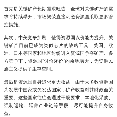
首先是
关键矿产长期需求旺盛
，
全球对关键矿产的需
求将持续攀升，市场繁荣直接刺激资源国采取更多管
控措施。
其次，
中美竞争加剧，
使得
资源国议价能力提升
。
关
键矿产
目前
已成为类似芯片的战略工具，美国、欧
洲、日本等
国家和地区
纷纷进入资源国争夺矿产。多
方竞争下，资源国
“
讨价还价
”
的余地增大，为资源民
族主义提供了生存空间。
最后是
资源国自身追求更大收益
。由于
大多数资源国
为发展中国家或欠发达国家，矿产收益对其财政至关
重要。
这些国家往往
会通过干股要求、本地化采购、
强制运输、延伸产业链等手段，尽可能提升自身收
益。