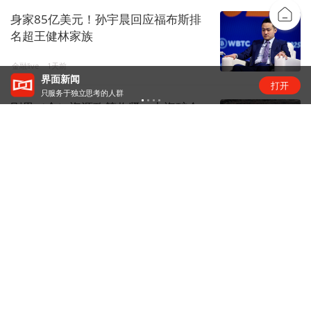
身家85亿美元！孙宇晨回应福布斯排
名超王健林家族
金融live
1天前
界面新闻
打开
只服务于独立思考的人群
刚果（金）资源政策收紧，中资矿企
影响几何？
矿产
1天前
昆仑万维旗下天工短剧工作台接入
Seedance 2.5
商业快报
1天前
腾讯大力把WorkBuddy送上牌桌