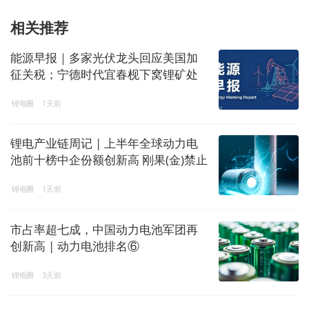
相关推荐
能源早报｜多家光伏龙头回应美国加
征关税；宁德时代宜春枧下窝锂矿处
于停产检修状态
锂电圈
1天前
锂电产业链周记 | 上半年全球动力电
池前十榜中企份额创新高 刚果(金)禁止
铜精矿、钴精矿出口
锂电圈
1天前
市占率超七成，中国动力电池军团再
创新高 | 动力电池排名⑥
锂电圈
3天前