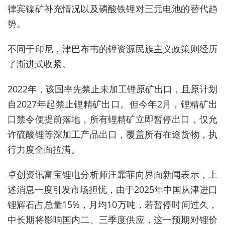
律宾镍矿补充情况以及磷酸铁锂对三元电池的替代趋
势。
不同于
印尼，
津巴布韦的锂资源民族主义政策则经历
了渐进式收紧。
2022年，该国率先禁止未加工锂原矿出口，且原计划
自2027年起禁止锂精矿出口。但今年2月，锂精矿出
口禁令便提前落地，所有锂精矿立即暂停出口，仅允
许硫酸锂等深加工产品出口，覆盖所有在途货物，执
行力度全面拉满。
卓创资讯富宝锂电分析师汪霏菲向界面新闻表示，上
述消息一度引发市场担忧，由于2025年中国从津进口
锂辉石占总量15%，月均10万吨，若暂停时间过久，
中长期将影响国内二、三季度供应，这一预期对锂价