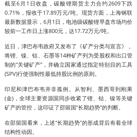
截至6月1日收盘，碳酸锂期货主力合约2609下跌
0.71%，报收于17.89万元/吨。现货方面，上海钢联
最新数据显示，6月1日，电池级碳酸锂早盘市场均价
较前一工作日上涨800元，达17.72万元/吨。
近日，
津巴布韦政府
又
发布
了
《矿产分类与宣言》，
将锂、镍、钴、石墨等14种矿产列为受股权和出口管
制的
“
关键矿产
”
，并确立国家通过指定特别目的工具
(
SPV
)
行使强制性最低持股比例的原则。
印尼和津巴布韦并非孤例
。
从智利、墨西哥到刚果
(
金
)，
全球主要资源国同步收紧了锂、钴、镍等关键
矿产的管控，这印证了邵留国
“
长期趋势
”
的判断。
在
邵留国
看来，上述“长期趋势”的形成
背后有着全球
结构性动因。