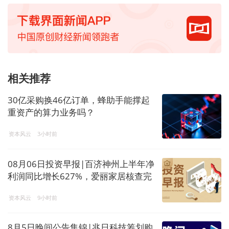
相关推荐
30亿采购换46亿订单，蜂助手能撑起
重资产的算力业务吗？
资本风云
3小时前
08月06日投资早报|百济神州上半年净
利润同比增长627%，爱丽家居核查完
成股票复牌，今日1只新股上市
资本风云
9小时前
8月5日晚间公告集锦|兆日科技筹划购