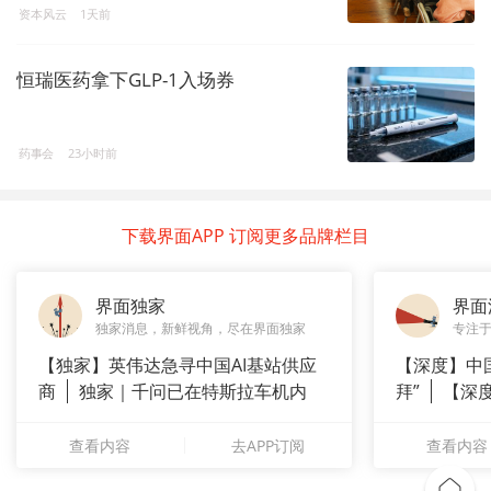
资本风云
1天前
恒瑞医药拿下GLP-1入场券
药事会
23小时前
下载界面APP 订阅更多品牌栏目
界面独家
界面
独家消息，新鲜视角，尽在界面独家
专注
【独家】英伟达急寻中国AI基站供应
【深度】中
商
独家｜千问已在特斯拉车机内
拜”
【深
测
上风电何
查看内容
去APP订阅
查看内容