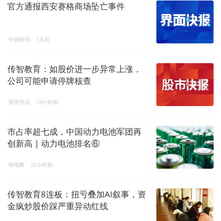
官方通报西安赛格商场坠亡事件
中国快讯
1天前
传智教育：如股价进一步异常上涨，
公司可能申请停牌核查
股市快讯
19小时前
市占率超七成，中国动力电池军团再
创新高 | 动力电池排名⑥
锂电圈
20小时前
传智教育8连板：扭亏叠加AI叙事，资
金疯炒股价踩严重异动红线