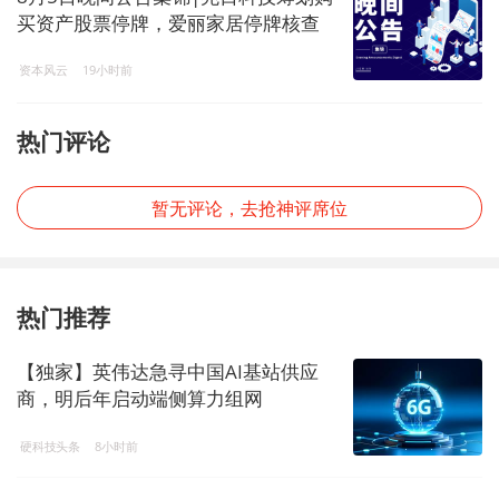
买资产股票停牌，爱丽家居停牌核查
完成股票复牌，美的集团累计回购A股
资本风云
19小时前
股份达69.73亿元
热门评论
暂无评论，去抢神评席位
热门推荐
【独家】英伟达急寻中国AI基站供应
商，明后年启动端侧算力组网
硬科技头条
8小时前