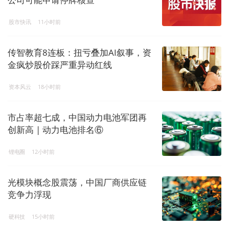
股市快讯
11小时前
传智教育8连板：扭亏叠加AI叙事，资
金疯炒股价踩严重异动红线
资本风云
18小时前
市占率超七成，中国动力电池军团再
创新高 | 动力电池排名⑥
锂电圈
12小时前
光模块概念股震荡，中国厂商供应链
竞争力浮现
硬科技
15小时前