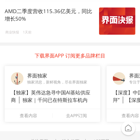
AMD二季度营收115.36亿美元，同比
增长50%
商业快报
1天前
下载界面APP 订阅更多品牌栏目
界面独家
界面
独家消息，新鲜视角，尽在界面独家
专注
【独家】英伟达急寻中国AI基站供应
【深度】中
商
独家｜千问已在特斯拉车机内
拜”
【深
测
上风电何
查看内容
去APP订阅
查看内容