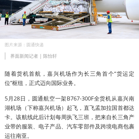
图片来源：圆通快递
界面新闻记者 |
陈怡轩
随着货机首航，嘉兴机场作为长三角首个“货运定
位”枢纽，正式迈向国际业务。
5月28日，圆通航空一架B767-300F全货机从嘉兴南
湖机场（下称嘉兴机场）起飞，直飞孟加拉国首都达
卡。该航线此后计划每周执飞三班，把来自长三角产
业带的服装、电子产品、汽车零部件及跨境电商包裹
运往南亚。