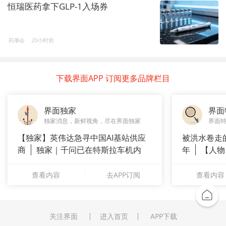
恒瑞医药拿下GLP-1入场券
药事会
20小时前
下载界面APP 订阅更多品牌栏目
界面独家
界面
独家消息，新鲜视角，尽在界面独家
界面
【独家】英伟达急寻中国AI基站供应
被洪水卷走
商
独家｜千问已在特斯拉车机内
年
【人物
测
长”：
查看内容
去APP订阅
查看内容
关注界面
进入首页
APP下载