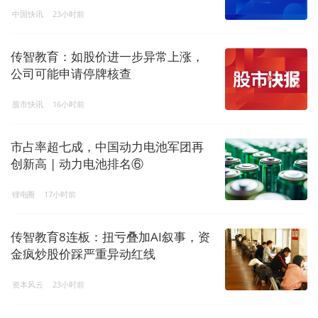
中国快讯
23小时前
传智教育：如股价进一步异常上涨，
公司可能申请停牌核查
股市快讯
16小时前
市占率超七成，中国动力电池军团再
创新高 | 动力电池排名⑥
锂电圈
17小时前
传智教育8连板：扭亏叠加AI叙事，资
金疯炒股价踩严重异动红线
资本风云
23小时前