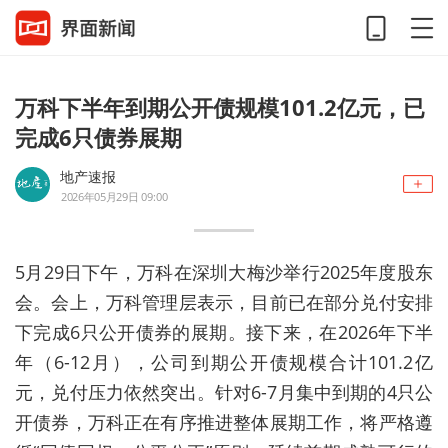
万科下半年到期公开债规模101.2亿元，已
完成6只债券展期
地产速报
2026年05月29日 09:00
5月29日
下午
，万科
在深圳大梅沙
举行2025年度股东
会。会上
，
万科
管理层表示，目前已在部分兑付安排
下完成6只公开债券的展期。接下来，在2026年
下半
年（
6-12月
），
公司到期公开债规模合计
101.2亿
元，
兑付压力依然
突出
。针对
6-7月集中到期的4只公
开债券
，万科正在有序推进整体展期工作，将严格遵