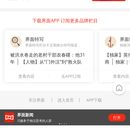
下载界面APP 订阅更多品牌栏目
界面特写
界面
界面特写栏目不定期推出特写报道，
独家
被洪水卷走的老村干部农春曙：他31
【独家】英
年
【人物】从“门外汉”到“救火队
商
独家｜
长”：
测
查看内容
去APP订阅
查看内容
关注界面
进入首页
APP下载
界面新闻
打开
只服务于独立思考的人群