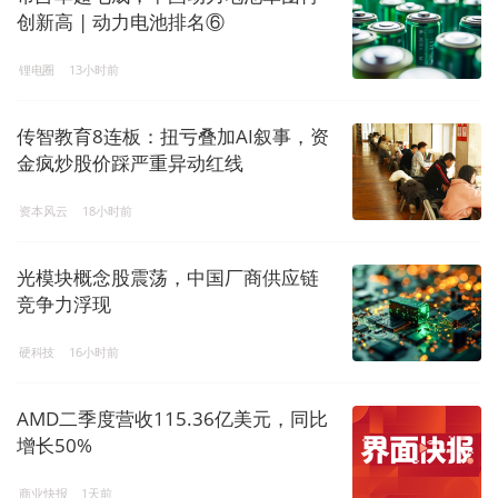
创新高 | 动力电池排名⑥
锂电圈
13小时前
传智教育8连板：扭亏叠加AI叙事，资
金疯炒股价踩严重异动红线
资本风云
18小时前
光模块概念股震荡，中国厂商供应链
竞争力浮现
硬科技
16小时前
AMD二季度营收115.36亿美元，同比
增长50%
商业快报
1天前